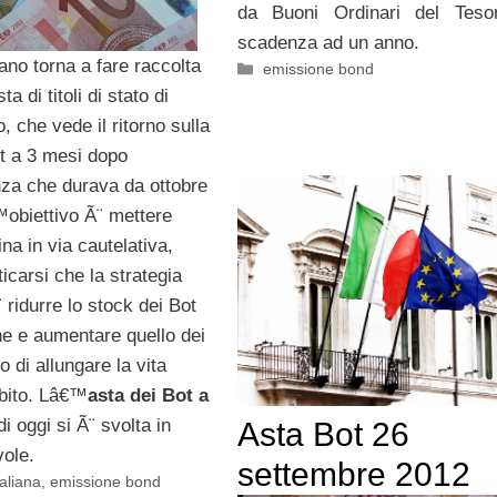
da Buoni Ordinari del Teso
scadenza ad un anno.
liano torna a fare raccolta
Categorie
emissione bond
 di titoli di stato di
, che vede il ritorno sulla
t a 3 mesi dopo
a che durava da ottobre
obiettivo Ã¨ mettere
ina in via cautelativa,
carsi che la strategia
 ridurre lo stock dei Bot
ne e aumentare quello dei
o di allungare la vita
bito. Lâ€™
asta dei Bot a
i oggi si Ã¨ svolta in
Asta Bot 26
vole.
settembre 2012
aliana
,
emissione bond