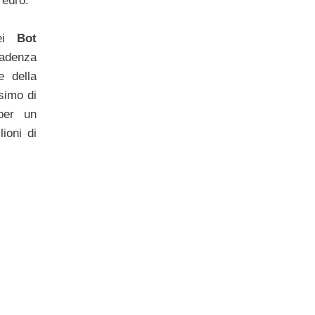
 euro.
dei
Bot
cadenza
e della
simo di
per un
ioni di