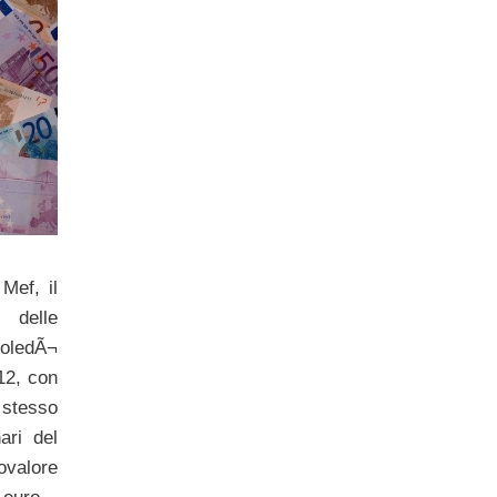
Mef, il
 delle
coledÃ¬
12, con
 stesso
ari del
valore