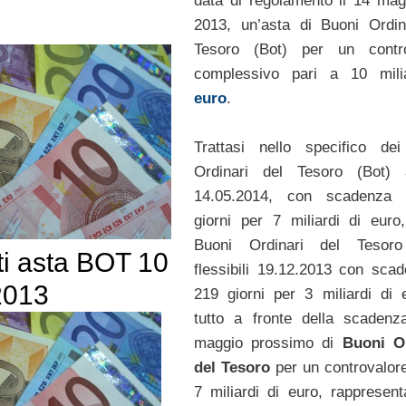
data di regolamento il 14 mag
2013, un’asta di Buoni Ordin
Tesoro (Bot) per un contro
complessivo pari a 10 milia
euro
.
Trattasi nello specifico de
Ordinari del Tesoro (Bot) a
14.05.2014, con scadenza
giorni per 7 miliardi di euro
Buoni Ordinari del Tesoro
ti asta BOT 10
flessibili 19.12.2013 con sca
2013
219 giorni per 3 miliardi di e
tutto a fronte della scadenz
maggio prossimo di
Buoni Or
del Tesoro
per un controvalore
7 miliardi di euro, rappresenta