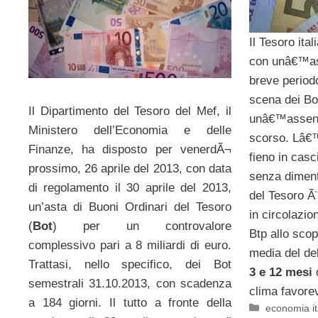
Il Tesoro ita
con unâ€™asta
breve periodo
scena dei Bo
Il Dipartimento del Tesoro del Mef, il
unâ€™assenz
Ministero dell’Economia e delle
scorso. Lâ€™
Finanze, ha disposto per venerdÃ¬
fieno in casc
prossimo, 26 aprile del 2013, con data
senza dimenti
di regolamento il 30 aprile del 2013,
del Tesoro Ã¨
un’asta di Buoni Ordinari del Tesoro
in circolazio
(
Bot
) per un controvalore
Btp allo scop
complessivo pari a 8 miliardi di euro.
media del de
Trattasi, nello specifico, dei Bot
3 e 12 mesi
d
semestrali 31.10.2013, con scadenza
clima favore
a 184 giorni. Il tutto a fronte della
Categorie
economia it