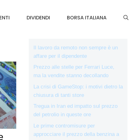
ENTI
DIVIDENDI
BORSA ITALIANA
Il lavoro da remoto non sempre è un
affare per il dipendente
Prezzo alle stelle per Ferrari Luce,
ma la vendite stanno decollando
La crisi di GameStop: i motivi dietro la
chiusura di tanti store
Tregua in Iran ed impatto sul prezzo
del petrolio in queste ore
Le prime contromisure per
approcciare il prezzo della benzina a
e