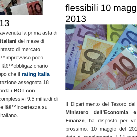
flessibili 10 magg
2013
013
avvenuta la prima asta di
 italiani
del mese di
contesto di mercato
â€™improvviso poco
r lâ€™obbligazionario
opo che il
rating Italia
lutazione assegnata 18
arda i
BOT con
complessivi 9,5 miliardi di
Il Dipartimento del Tesoro del 
ante lâ€™incertezza sui
Ministero dell’Economia e
taliano.
Finanze
, ha disposto per v
prossimo, 10 maggio del 201