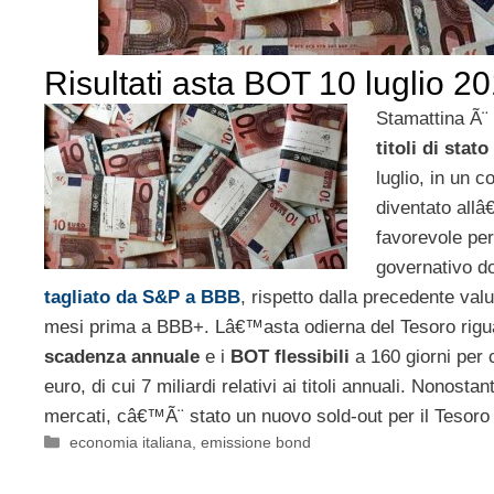
Risultati asta BOT 10 luglio 2
Stamattina Ã¨ 
titoli di stato
luglio, in un 
diventato all
favorevole pe
governativo d
tagliato da S&P a BBB
, rispetto dalla precedente va
mesi prima a BBB+. Lâ€™asta odierna del Tesoro rigu
scadenza annuale
e i
BOT flessibili
a 160 giorni per 
euro, di cui 7 miliardi relativi ai titoli annuali. Nonost
mercati, câ€™Ã¨ stato un nuovo sold-out per il Tesoro i
Categorie
economia italiana
,
emissione bond