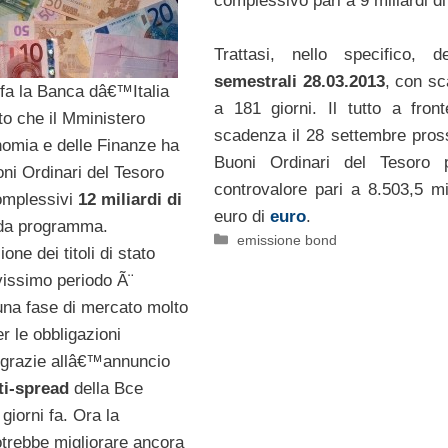
complessivo pari a 9 miliardi di
Trattasi, nello specifico, 
semestrali 28.03.2013
, con s
 fa la Banca dâ€™Italia
a 181 giorni. Il tutto a front
o che il Mministero
scadenza il 28 settembre pros
omia e delle Finanze ha
Buoni Ordinari del Tesoro 
ni Ordinari del Tesoro
controvalore pari a 8.503,5 mil
omplessivi
12 miliardi di
euro di
euro
.
da programma.
Categorie
emissione bond
e dei titoli di stato
evissimo periodo Ã¨
una fase di mercato molto
r le obbligazioni
 grazie allâ€™annuncio
ti-spread
della Bce
giorni fa. Ora la
otrebbe migliorare ancora