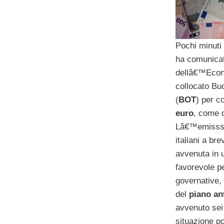
Pochi minuti
ha comunicat
dellâ€™Econ
collocato Buo
(
BOT
) per c
euro
, come 
Lâ€™emisssion
italiani a br
avvenuta in 
favorevole pe
governative,
del
piano an
avvenuto sei 
situazione p