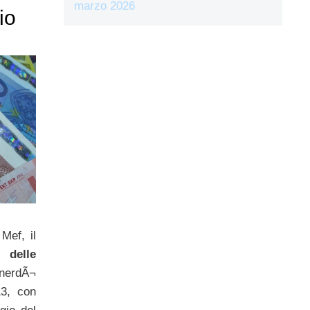
marzo 2026
io
Mef, il
 delle
enerdÃ¬
3, con