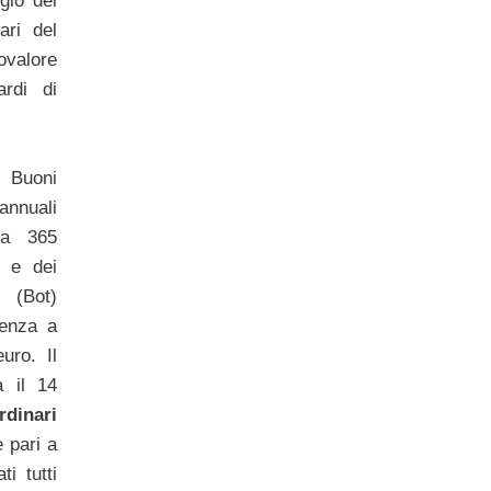
gio del
ari del
valore
rdi di
i Buoni
nnuali
 a 365
, e dei
 (Bot)
denza a
uro. Il
a il 14
dinari
 pari a
ti tutti