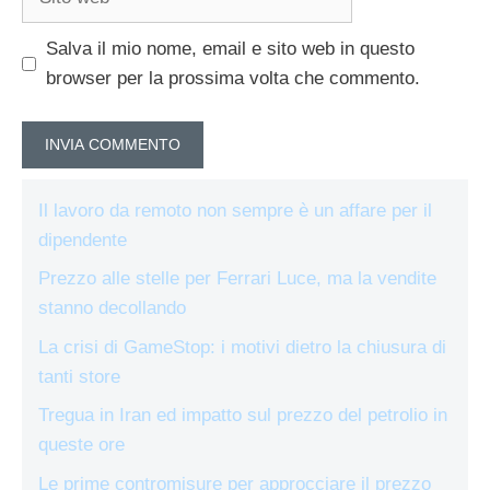
web
Salva il mio nome, email e sito web in questo
browser per la prossima volta che commento.
Il lavoro da remoto non sempre è un affare per il
dipendente
Prezzo alle stelle per Ferrari Luce, ma la vendite
stanno decollando
La crisi di GameStop: i motivi dietro la chiusura di
tanti store
Tregua in Iran ed impatto sul prezzo del petrolio in
queste ore
Le prime contromisure per approcciare il prezzo