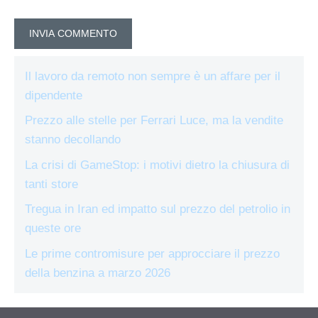
Il lavoro da remoto non sempre è un affare per il
dipendente
Prezzo alle stelle per Ferrari Luce, ma la vendite
stanno decollando
La crisi di GameStop: i motivi dietro la chiusura di
tanti store
Tregua in Iran ed impatto sul prezzo del petrolio in
queste ore
Le prime contromisure per approcciare il prezzo
della benzina a marzo 2026