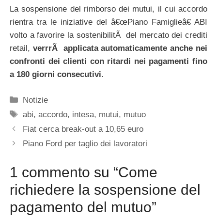
La sospensione del rimborso dei mutui, il cui accordo
rientra tra le iniziative del â€œPiano Famiglieâ€ ABI
volto a favorire la sostenibilitÃ del mercato dei crediti
retail,
verrrÃ applicata automaticamente anche nei
confronti dei clienti con ritardi nei pagamenti fino
a 180 giorni consecutivi
.
Categorie
Notizie
Tag
abi
,
accordo
,
intesa
,
mutui
,
mutuo
Fiat cerca break-out a 10,65 euro
Piano Ford per taglio dei lavoratori
1 commento su “Come
richiedere la sospensione del
pagamento del mutuo”