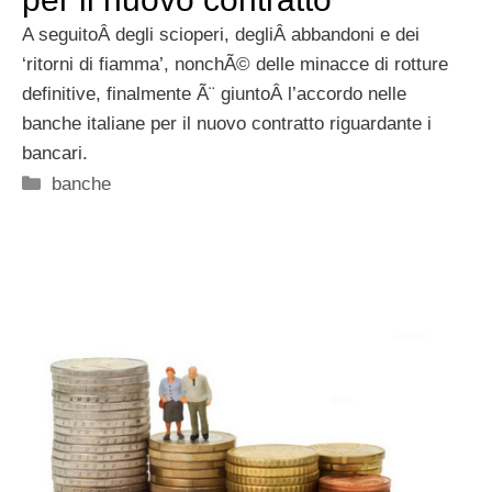
A seguitoÂ degli scioperi, degliÂ abbandoni e dei
‘ritorni di fiamma’, nonchÃ© delle minacce di rotture
definitive, finalmente Ã¨ giuntoÂ l’accordo nelle
banche italiane per il nuovo contratto riguardante i
bancari.
Categorie
banche