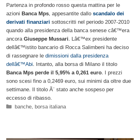
Partenza in profondo rosso questa mattina per le
azioni
Banca Mps
, appesantite dallo
scandalo dei
derivati finanziari
sottoscritti nel periodo 2007-2010
quando alla presidenza della banca senese câ€™era
ancora
Giuseppe Mussari
. Lâ€™ex presidente
dellâ€™istito bancario di Rocca Salimbeni ha deciso
di rassegnare le
dimissioni dalla presidenza
dellâ€™Abi
. Intanto, alla borsa di Milano il titolo
Banca Mps perde il 5,95% a 0,261 euro
. I prezzi
sono scesi fino a 0,2469 euro, sui minimi da oltre due
settimane. Il titolo Ã¨ stato anche sospeso per
eccesso di ribasso.
Categorie
banche
,
borsa italiana