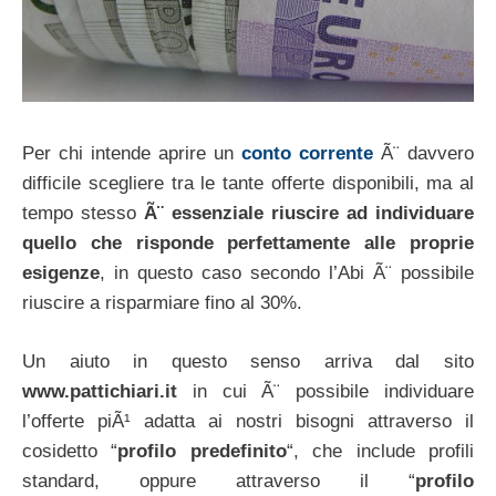
Per chi intende aprire un
conto corrente
Ã¨ davvero
difficile scegliere tra le tante offerte disponibili, ma al
tempo stesso
Ã¨ essenziale riuscire ad individuare
quello che risponde perfettamente alle proprie
esigenze
, in questo caso secondo l’Abi Ã¨ possibile
riuscire a risparmiare fino al 30%.
Un aiuto in questo senso arriva dal sito
www.pattichiari.it
in cui Ã¨ possibile individuare
l’offerte piÃ¹ adatta ai nostri bisogni attraverso il
cosidetto “
profilo predefinito
“, che include profili
standard, oppure attraverso il “
profilo