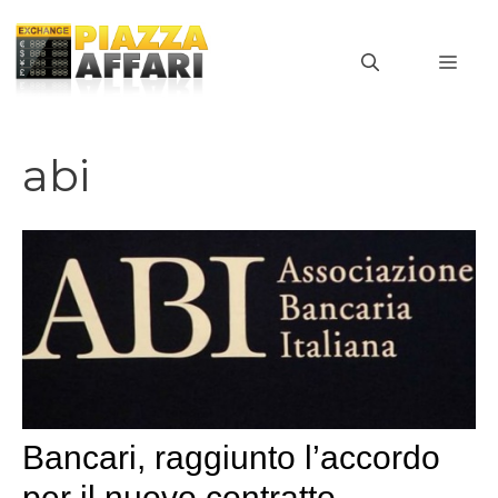
Vai
al
MEN
contenuto
abi
Bancari, raggiunto l’accordo
per il nuovo contratto