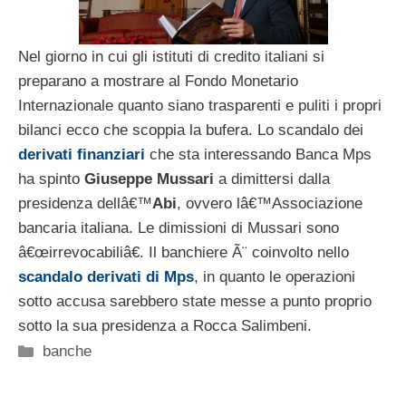
Nel giorno in cui gli istituti di credito italiani si
preparano a mostrare al Fondo Monetario
Internazionale quanto siano trasparenti e puliti i propri
bilanci ecco che scoppia la bufera. Lo scandalo dei
derivati finanziari
che sta interessando Banca Mps
ha spinto
Giuseppe Mussari
a dimittersi dalla
presidenza dellâ€™
Abi
, ovvero lâ€™Associazione
bancaria italiana. Le dimissioni di Mussari sono
â€œirrevocabiliâ€. Il banchiere Ã¨ coinvolto nello
scandalo derivati di Mps
, in quanto le operazioni
sotto accusa sarebbero state messe a punto proprio
sotto la sua presidenza a Rocca Salimbeni.
Categorie
banche