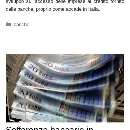
sviluppo sull’accesso delle imprese al credito fornito
dalle banche, proprio come accade in Italia.
Categorie
banche
Sofferenze bancarie in