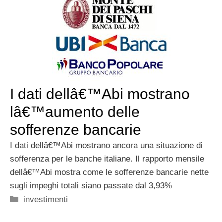
I dati dellâ€™Abi mostrano
lâ€™aumento delle
sofferenze bancarie
I dati dellâ€™Abi mostrano ancora una situazione di
sofferenza per le banche italiane. Il rapporto mensile
dellâ€™Abi mostra come le sofferenze bancarie nette
sugli impeghi totali siano passate dal 3,93%
Categorie
investimenti