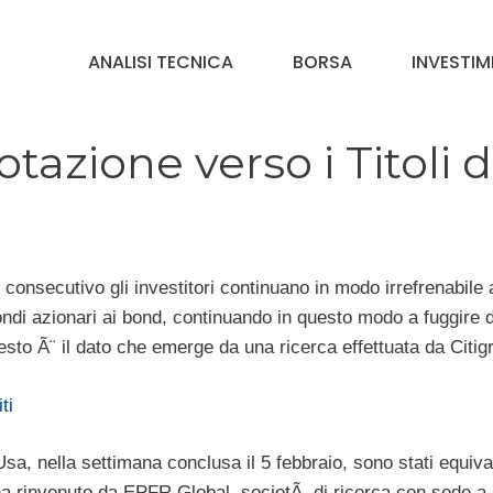
ANALISI TECNICA
BORSA
INVESTIM
otazione verso i Titoli d
consecutivo gli investitori continuano in modo irrefrenabile 
ondi azionari ai bond, continuando in questo modo a fuggire 
sto Ã¨ il dato che emerge da una ricerca effettuata da Citig
ti
i Usa, nella settimana conclusa il 5 febbraio, sono stati equiva
i ha rinvenuto da EPFR Global, societÃ di ricerca con sede a