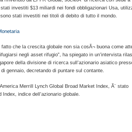
ti investiti $13 miliardi nei fondi obbligazionari Usa, utili
o stati investiti nei titoli di debito di tutto il mondo.
Monetaria
 al fatto che la crescita globale non sia cosÃ¬ buona come att
ugiarsi negli asset rifugio”, ha spiegato in un’intervista rila
ore della divisione di ricerca sull’azionario asiatico pres
 di gennaio, decretando di puntare sul contante.
of America Merrill Lynch Global Broad Market Index, Ã¨ stato
 Index, indice dell’azionario globale.