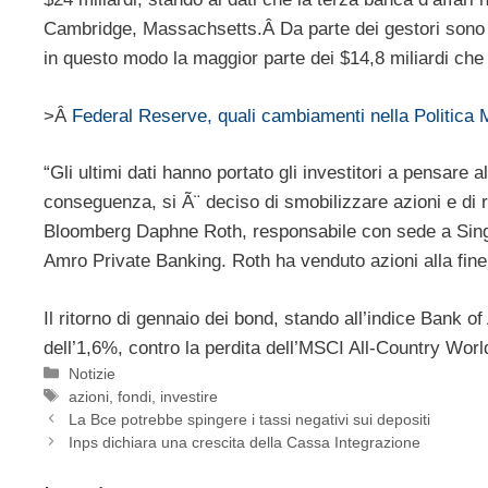
Cambridge, Massachsetts.Â Da parte dei gestori sono sta
in questo modo la maggior parte dei $14,8 miliardi che son
>Â
Federal Reserve, quali cambiamenti nella Politica 
“Gli ultimi dati hanno portato gli investitori a pensare
conseguenza, si Ã¨ deciso di smobilizzare azioni e di rif
Bloomberg Daphne Roth, responsabile con sede a Singap
Amro Private Banking. Roth ha venduto azioni alla fine
Il ritorno di gennaio dei bond, stando all’indice Bank 
dell’1,6%, contro la perdita dell’MSCI All-Country World
Categorie
Notizie
Tag
azioni
,
fondi
,
investire
La Bce potrebbe spingere i tassi negativi sui depositi
Inps dichiara una crescita della Cassa Integrazione