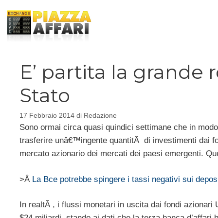
Vai
al
contenuto
E’ partita la grande r
Stato
17 Febbraio 2014
di
Redazione
Sono ormai circa quasi quindici settimane che in modo 
trasferire unâ€™ingente quantitÃ di investimenti dai f
mercato azionario dei mercati dei paesi emergenti. Que
>Â
La Bce potrebbe spingere i tassi negativi sui deposi
In realtÃ , i flussi monetari in uscita dai fondi azionar
$24 miliardi, stando ai dati che la terza banca d’affar