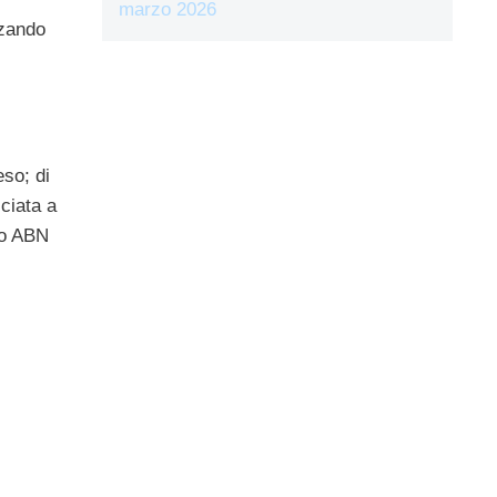
marzo 2026
zzando
eso; di
sciata a
so ABN