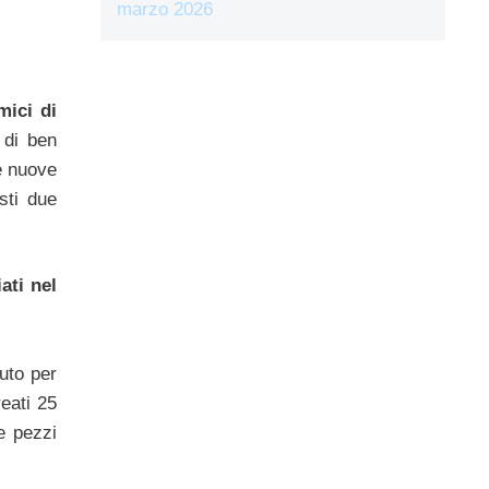
marzo 2026
mici di
 di ben
e nuove
sti due
ati nel
uto per
reati 25
e pezzi