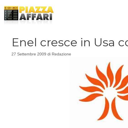
Vai
al
contenuto
Enel cresce in Usa c
27 Settembre 2009
di
Redazione