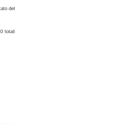
tato del
.
 totali