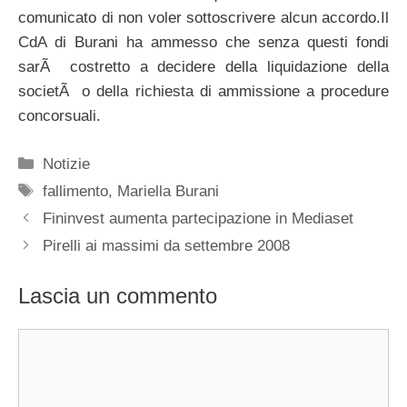
comunicato di non voler sottoscrivere alcun accordo.Il
CdA di Burani ha ammesso che senza questi fondi
sarÃ costretto a decidere della liquidazione della
societÃ o della richiesta di ammissione a procedure
concorsuali.
Categorie
Notizie
Tag
fallimento
,
Mariella Burani
Fininvest aumenta partecipazione in Mediaset
Pirelli ai massimi da settembre 2008
Lascia un commento
Commento