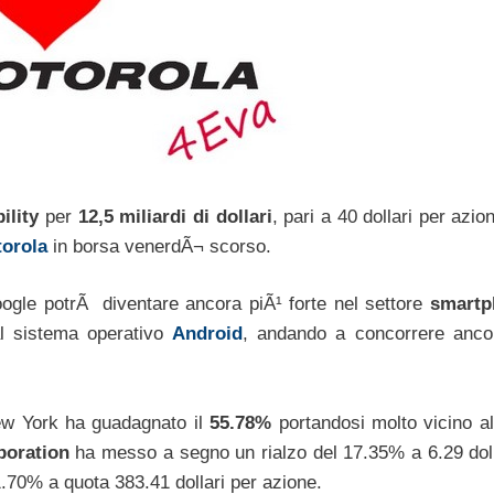
ility
per
12,5 miliardi di dollari
, pari a 40 dollari per azio
orola
in borsa venerdÃ¬ scorso.
Google potrÃ diventare ancora piÃ¹ forte nel settore
smartp
l sistema operativo
Android
, andando a concorrere anco
w York ha guadagnato il
55.78%
portandosi molto vicino al
poration
ha messo a segno un rialzo del 17.35% a 6.29 doll
’1.70% a quota 383.41 dollari per azione.