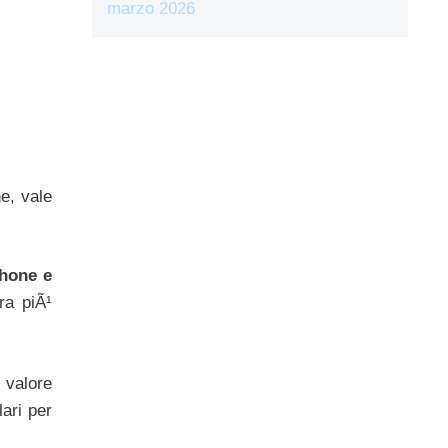
marzo 2026
ne, vale
hone e
ra piÃ¹
 valore
ari per