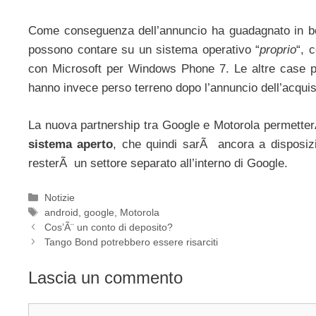
Come conseguenza dell’annuncio ha guadagnato in bor
possono contare su un sistema operativo “
proprio
“, 
con Microsoft per Windows Phone 7. Le altre case p
hanno invece perso terreno dopo l’annuncio dell’acquis
La nuova partnership tra Google e Motorola permette
sistema aperto
, che quindi sarÃ ancora a disposizio
resterÃ un settore separato all’interno di Google.
Categorie
Notizie
Tag
android
,
google
,
Motorola
Cos’Ã¨ un conto di deposito?
Tango Bond potrebbero essere risarciti
Lascia un commento
Commento