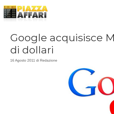
Vai
al
contenuto
Google acquisisce Mo
di dollari
16 Agosto 2011
di
Redazione