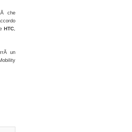
etÃ che
accordo
e
HTC
,
arrÃ un
obility