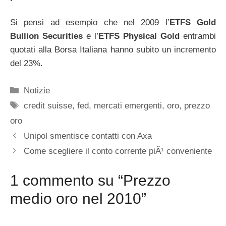
Si pensi ad esempio che nel 2009 l’
ETFS Gold
Bullion Securities
e l’
ETFS Physical Gold
entrambi
quotati alla Borsa Italiana hanno subito un incremento
del 23%.
Categorie
Notizie
Tag
credit suisse
,
fed
,
mercati emergenti
,
oro
,
prezzo
oro
Unipol smentisce contatti con Axa
Come scegliere il conto corrente piÃ¹ conveniente
1 commento su “Prezzo
medio oro nel 2010”