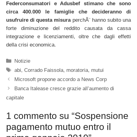
Federconsumatori e Adusbef stimano che sono
circa 400.000 le famiglie che decideranno di
usufruire di questa misura
perchÃ¨ hanno subito una
forte diminuzione del reddito causata da cassa
integrazione e licenziamenti, oltre che dagli effetti
della crisi economica.
Categorie
Notizie
Tag
abi
,
Corrado Faissola
,
moratoria
,
mutui
Microsoft propone accordo a News Corp
Banca Italease cresce grazie all’aumento di
capitale
1 commento su “Sospensione
pagamento mutuo entro il