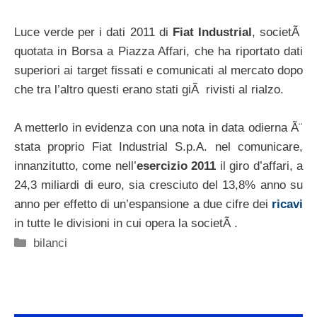
Luce verde per i dati 2011 di
Fiat Industrial
, societÃ
quotata in Borsa a Piazza Affari, che ha riportato dati
superiori ai target fissati e comunicati al mercato dopo
che tra l’altro questi erano stati giÃ rivisti al rialzo.
A metterlo in evidenza con una nota in data odierna Ã¨
stata proprio Fiat Industrial S.p.A. nel comunicare,
innanzitutto, come nell’
esercizio 2011
il giro d’affari, a
24,3 miliardi di euro, sia cresciuto del 13,8% anno su
anno per effetto di un’espansione a due cifre dei
ricavi
in tutte le divisioni in cui opera la societÃ .
Categorie
bilanci