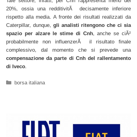
Tale settore, infatti, per Cnh rappresenta meno del
20%, ossia una redditivitÃ decisamente inferiore
rispetto alla media. A fronte dei risultati realizzati da
Caterpillar, dunque,
gli analisti ritengono che ci sia
spazio per alzare le stime di Cnh
, anche se ciÃ²
probabilmente non influenzerÃ il risultato finale
complessivo, dal momento che si prevede una
compensazione da parte di Cnh del rallentamento
di Iveco
.
Categorie
borsa italiana