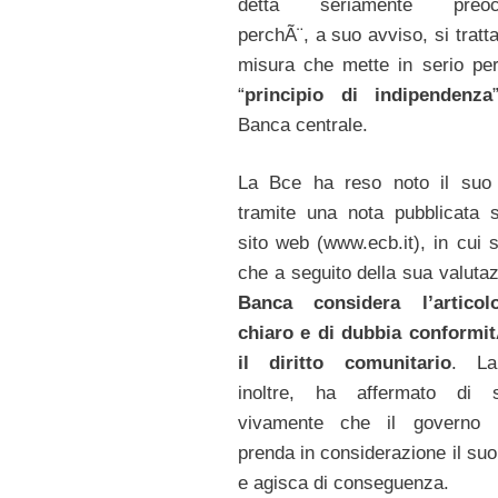
detta seriamente preoc
perchÃ¨, a suo avviso, si tratt
misura che mette in serio peri
“
principio di indipendenza
Banca centrale.
La Bce ha reso noto il suo 
tramite una nota pubblicata 
sito web (www.ecb.it), in cui s
che a seguito della sua valuta
Banca considera l’artico
chiaro e di dubbia conformi
il diritto comunitario
. La
inoltre, ha affermato di s
vivamente che il governo it
prenda in considerazione il suo
e agisca di conseguenza.