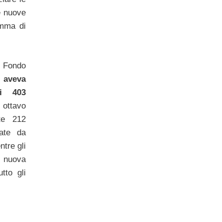
e nuove
amma di
Fondo
e
aveva
di 403
 ottavo
te 212
tate da
ntre gli
 nuova
utto gli