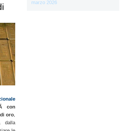
marzo 2026
di
ionale
rÃ con
 di oro
,
a dalla
ziare le