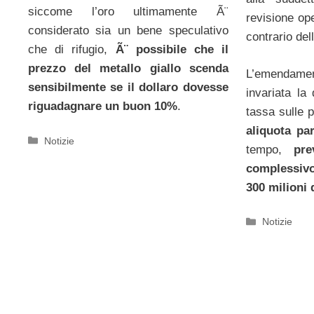
siccome l’oro ultimamente Ã¨
revisione op
considerato sia un bene speculativo
contrario del
che di rifugio,
Ã¨ possibile che il
prezzo del metallo giallo scenda
L’emendament
sensibilmente se il dollaro dovesse
invariata la 
riguadagnare un buon 10%
.
tassa sulle 
aliquota pa
Categorie
Notizie
tempo,
pre
complessiv
300 milioni 
Categorie
Notizie