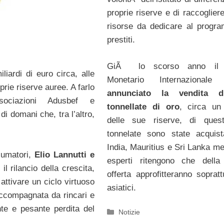
proprie riserve e di raccoglier
risorse da dedicare al progr
prestiti.
GiÃ lo scorso anno il 
iardi di euro circa, alle
Monetario Internazional
rie riserve auree. A farlo
annunciato la vendita 
ociazioni Adusbef e
tonnellate di oro
, circa un
di domani che, tra l’altro,
delle sue riserve, di ques
tonnelate sono state acquis
India, Mauritius e Sri Lanka me
sumatori,
Elio Lannutti e
esperti ritengono che della
l rilancio della crescita,
offerta approfitteranno sopratt
attivare un ciclo virtuoso
asiatici.
 accompagnata da rincari e
nte e pesante perdita del
Categorie
Notizie