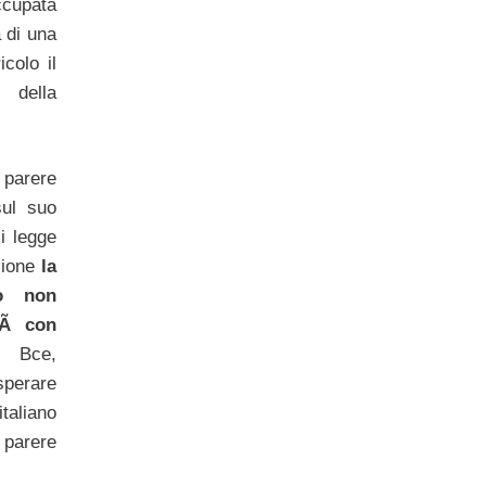
cupata
a di una
colo il
” della
parere
sul suo
i legge
zione
la
lo non
tÃ con
 Bce,
perare
aliano
 parere