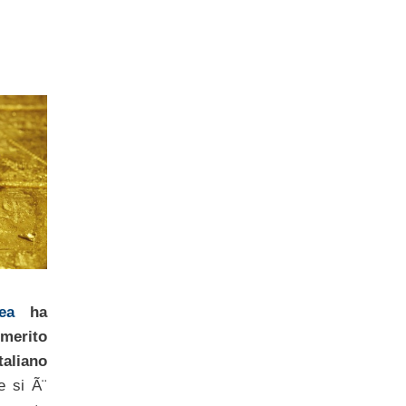
ea
ha
 merito
taliano
 si Ã¨