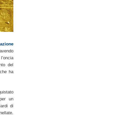
azione
 avendo
l’oncia
to del
 che ha
uistato
per un
ardi di
late.