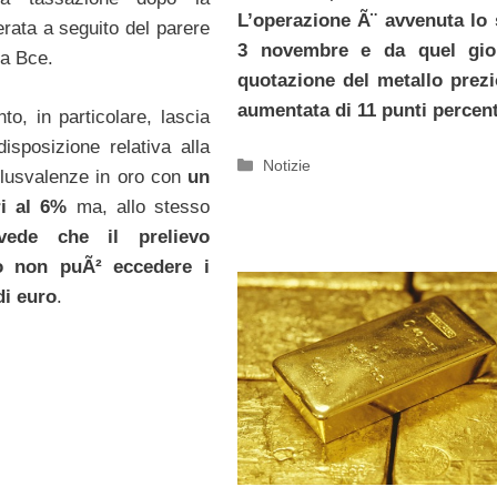
L’operazione Ã¨ avvenuta lo
erata a seguito del parere
3 novembre e da quel gio
la Bce.
quotazione del metallo prez
aumentata di 11 punti percent
o, in particolare, lascia
disposizione relativa alla
Categorie
Notizie
plusvalenze in oro con
un
ri al 6%
ma, allo stesso
vede che il prelievo
o non puÃ² eccedere i
di euro
.