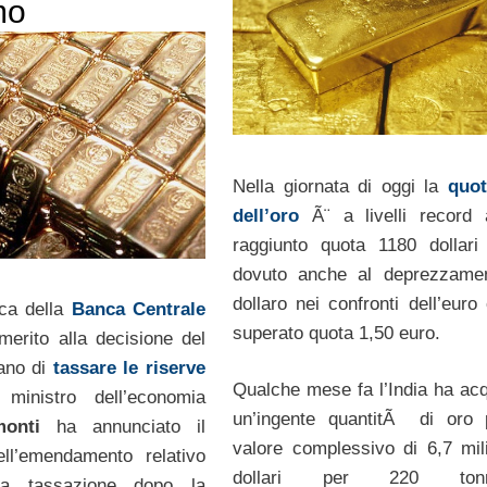
mo
Nella giornata di oggi la
quot
dell’oro
Ã¨ a livelli record
raggiunto quota 1180 dollari 
dovuto anche al deprezzamen
dollaro nei confronti dell’euro
ica della
Banca Centrale
superato quota 1,50 euro.
merito alla decisione del
iano di
tassare le riserve
Qualche mese fa l’India ha acq
 ministro dell’economia
un’ingente quantitÃ di oro 
monti
ha annunciato il
valore complessivo di 6,7 mili
ell’emendamento relativo
dollari per 220 tonnel
tta tassazione dopo la