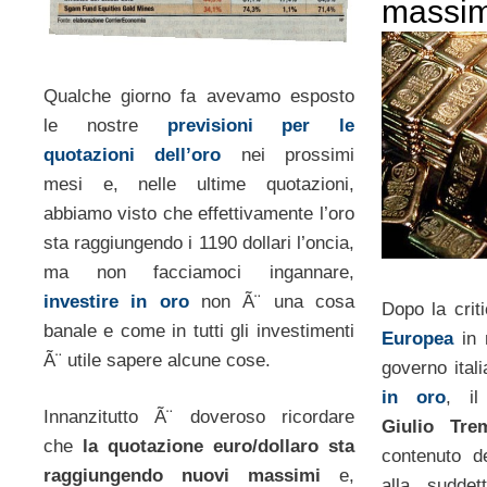
massi
Qualche giorno fa avevamo esposto
le nostre
previsioni per le
quotazioni dell’oro
nei prossimi
mesi e, nelle ultime quotazioni,
abbiamo visto che effettivamente l’oro
sta raggiungendo i 1190 dollari l’oncia,
ma non facciamoci ingannare,
investire in oro
non Ã¨ una cosa
Dopo la crit
banale e come in tutti gli investimenti
Europea
in 
Ã¨ utile sapere alcune cose.
governo ital
in oro
, il
Innanzitutto Ã¨ doveroso ricordare
Giulio Tre
che
la quotazione euro/dollaro sta
contenuto d
raggiungendo nuovi massimi
e,
alla sudde