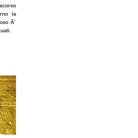
 scorso
rno la
ioso Ã¨
uali
.