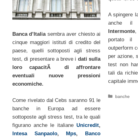
A spingere la
anche il 
Intermonte
,
Banca d’Italia
sembra aver chiesto ai
portato il
cinque maggiori istituti di credito del
outperform c
paese, quelli sottoposti agli stress
per azione, 
test, di presentare a breve i
dati sulla
test non han
loro capacitÃ di affrontare
tali da rich
eventuali nuove pressioni
capitale imm
economiche.
Categorie
banche
Come rivelato dal Cebs saranno 91 le
banche in Europa ad essere
sottoposte agli stress test, tra le quali
figurano anche le italiane
Unicredit
,
Intesa Sanpaolo
,
Mps
,
Banco