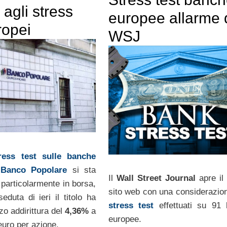
 agli stress
europee allarme 
ropei
WSJ
ress test sulle banche
l
Banco Popolare
si sta
Il
Wall Street Journal
apre il 
 particolarmente in borsa,
sito web con una considerazion
 seduta di ieri il titolo ha
stress test
effettuati su 91
lzo addirittura del
4,36%
a
europee.
euro per azione.