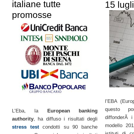
italiane tutte
15 lugl
promosse
l’EBA (Euro
questo po
L’Eba, la
European banking
diffonderÃ i 
authority
, ha diffuso i risultati degli
modello 201
stress test
condotti su 90 banche
istituti di 