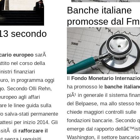
Banche italiane
promosse dal Fm
2013 secondo
ncario europeo
sarÃ
ttito nel corso della
nistri finanziari
Il
Fondo Monetario Internazio
uro, in programma oggi
ha promosso le
banche italia
o. Secondo Olli Rehn,
piÃ¹ in generale il sistema finan
ropeo agli affari
del Belpaese, ma allo stesso 
re le linee guida sulla
chiede maggiori controlli sulle
ndo salva-stati permanente
fondazioni bancarie. Secondo 
ttesi per inizio 2014. Gli
emerge dal rapporto dellâ€™isti
essitÃ di
rafforzare il
Washington, il settore bancario
st senza i requisiti