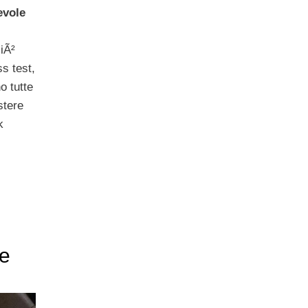
evole
ciÃ²
s test,
no tutte
stere
k
he