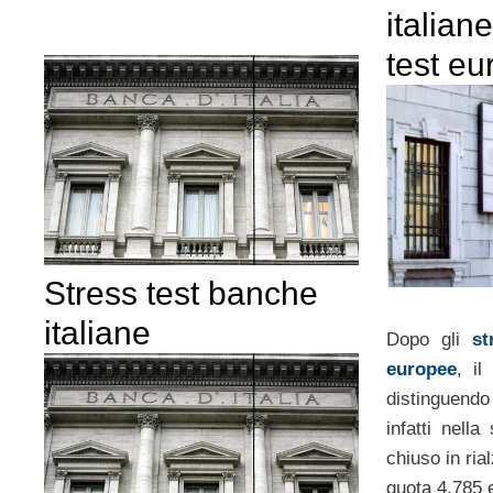
italiane
test eu
Stress test banche
italiane
Dopo gli
st
europee
, i
distinguendo
infatti nella
chiuso in ria
quota 4,785 