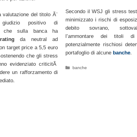
Secondo il WSJ gli stress tes
 valutazione del titolo Ã¨
minimizzato i rischi di esposiz
giudizio positivo di
debito sovrano, sottoval
 che sulla banca ha
l’ammontare dei titoli di
rating
da neutral ad
potenzialmente rischiosi deten
on target price a 5,5 euro
portafoglio di alcune
banche
.
sostenendo che gli stress
no evidenziato criticitÃ
Categorie
banche
iedere un rafforzamento di
ediato.