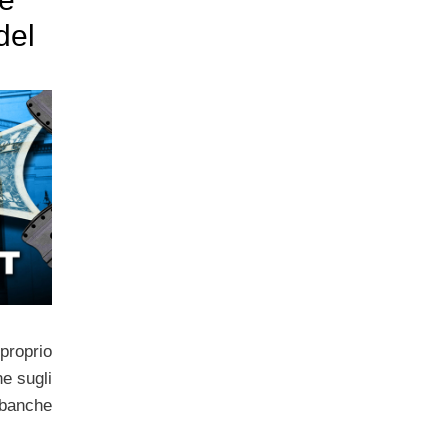
del
proprio
e sugli
 banche