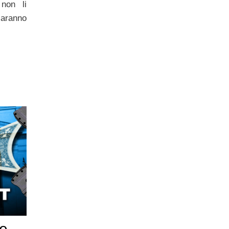
 non li
saranno
he