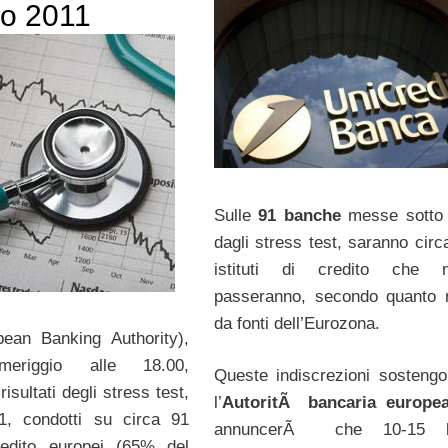
io 2011
Sulle
91 banche
messe sotto
dagli stress test, saranno cir
istituti di credito che 
passeranno, secondo quanto r
da fonti dell’Eurozona.
pean Banking Authority),
meriggio alle 18.00,
Queste indiscrezioni sosteng
risultati degli stress test,
l’
AutoritÃ bancaria europe
1, condotti su circa 91
annuncerÃ che 10-15 b
credito europei (65% del