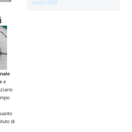
marzo 2026
i
nale
ne
e
ziario
tempo
quanto
tuto di