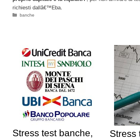
richiesti dallâ€™Eba.
Categorie
banche
Stress test banche,
Stress 