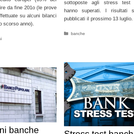
sottoposte agli stress test
tire da fine 201o (le prove
hanno superati. I risultati 
fettuate su alcuni bilanci
pubblicati il prossimo 13 luglio.
llo scorso anno).
Categorie
banche
si
ni banche
Stress test banc