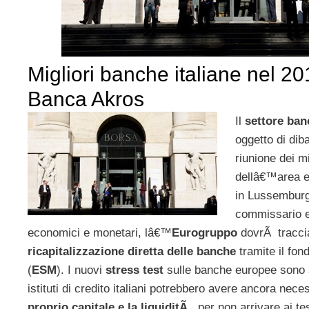
Migliori banche italiane nel 
Banca Akros
Il
settore ba
oggetto di diba
riunione dei mi
dellâ€™area e
in Lussemburg
commissario eu
economici e monetari, lâ€™
Eurogruppo
dovrÃ traccia
ricapitalizzazione diretta delle banche
tramite il fo
(
ESM
). I nuovi
stress test
sulle banche europee sono a
istituti di credito italiani potrebbero avere ancora nec
proprio capitale e la liquiditÃ
, per non arrivare ai te