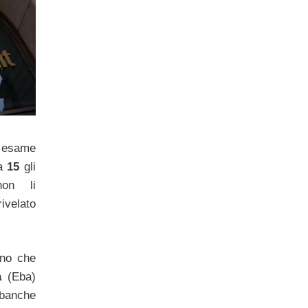
 esame
ca
15
gli
non li
ivelato
ono che
a
(Eba)
anche