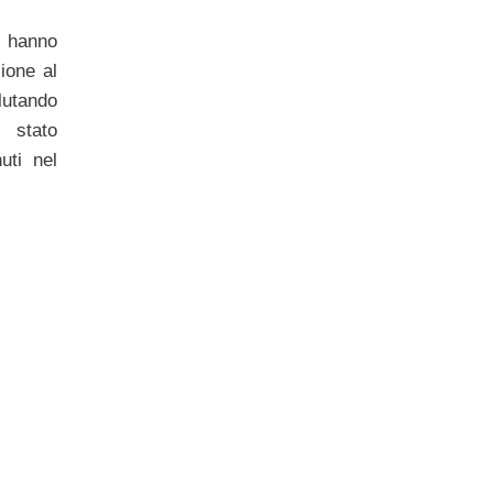
t hanno
ione al
utando
 stato
uti nel