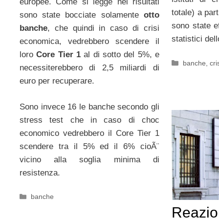
europee. Come si legge nei risultati
totale) a par
sono state bocciate solamente
otto
sono state ef
banche
, che quindi in caso di crisi
statistici de
economica, vedrebbero scendere il
loro
Core Tier 1
al di sotto del 5%, e
Categorie
banche
,
cri
necessiterebbero di 2,5 miliardi di
euro per recuperare.
Sono invece 16 le banche secondo gli
stress test che in caso di choc
economico vedrebbero il Core Tier 1
scendere tra il 5% ed il 6% cioÃ¨
vicino alla soglia minima di
resistenza.
Categorie
banche
Reazio