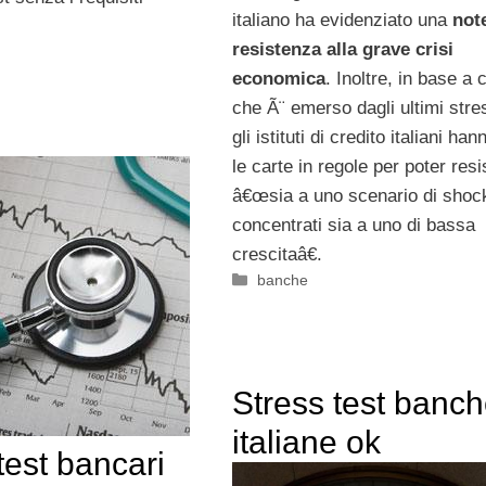
italiano ha evidenziato una
not
resistenza alla grave crisi
economica
. Inoltre, in base a 
che Ã¨ emerso dagli ultimi stres
gli istituti di credito italiani han
le carte in regole per poter resi
â€œsia a uno scenario di shoc
concentrati sia a uno di bassa
crescitaâ€.
Categorie
banche
Stress test banc
italiane ok
test bancari