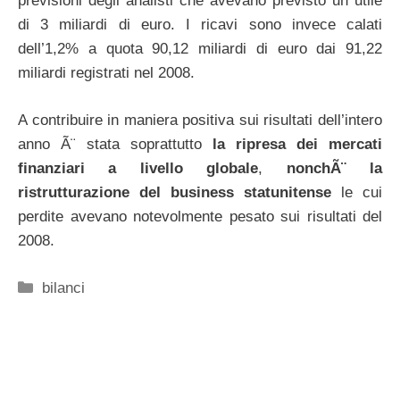
previsioni degli analisti che avevano previsto un utile
di 3 miliardi di euro. I ricavi sono invece calati
dell’1,2% a quota 90,12 miliardi di euro dai 91,22
miliardi registrati nel 2008.
A contribuire in maniera positiva sui risultati dell’intero
anno Ã¨ stata soprattutto
la ripresa dei mercati
finanziari a livello globale
,
nonchÃ¨ la
ristrutturazione del business statunitense
le cui
perdite avevano notevolmente pesato sui risultati del
2008.
Categorie
bilanci