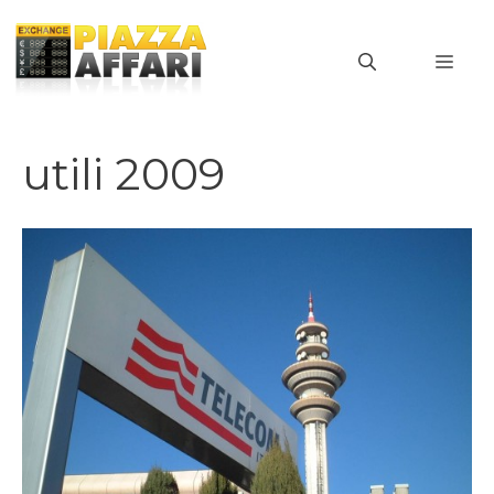
Vai
al
MEN
contenuto
utili 2009