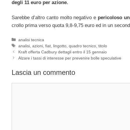
degli 11 euro per azione.
Sarebbe d’altro canto molto negativo e
pericoloso un
crollo prima verso quota 9,8-9,75 euro ed in un seco
Categorie
analisi tecnica
Tag
analisi
,
azioni
,
fiat
,
lingotto
,
quadro tecnico
,
titolo
Kraft offerta Cadbury dettagli entro il 15 gennaio
Alzare i tassi di interesse per prevenire bolle speculative
Lascia un commento
Commento