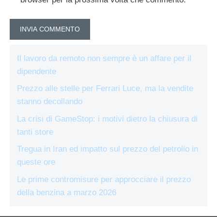
Il lavoro da remoto non sempre è un affare per il
dipendente
Prezzo alle stelle per Ferrari Luce, ma la vendite
stanno decollando
La crisi di GameStop: i motivi dietro la chiusura di
tanti store
Tregua in Iran ed impatto sul prezzo del petrolio in
queste ore
Le prime contromisure per approcciare il prezzo
della benzina a marzo 2026