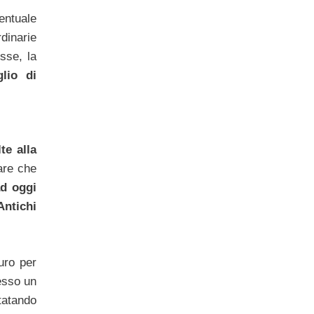
entuale
dinarie
sse, la
lio di
te alla
are che
ad oggi
Antichi
uro per
esso un
statando