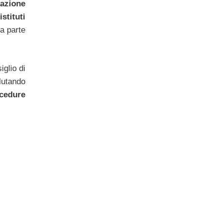
razione
istituti
a parte
iglio di
lutando
cedure