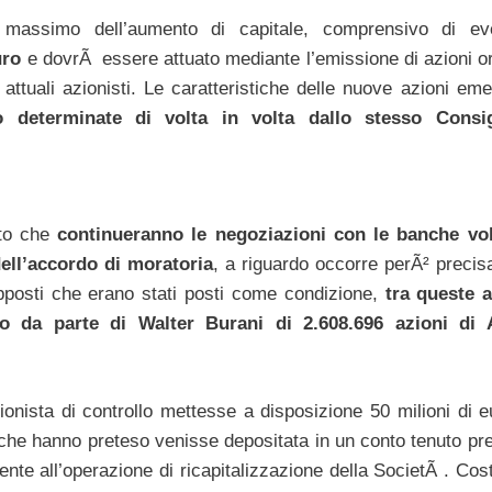
o massimo dell’aumento di capitale, comprensivo di ev
uro
e dovrÃ essere attuato mediante l’emissione di azioni or
 attuali azionisti. Le caratteristiche delle nuove azioni eme
o determinate di volta in volta dallo stesso Consig
ato che
continueranno le negoziazioni con le banche vol
dell’accordo di moratoria
, a riguardo occorre perÃ² precis
pposti che erano stati posti come condizione,
tra queste 
o da parte di Walter Burani di 2.608.696 azioni di 
ionista di controllo mettesse a disposizione 50 milioni di e
che hanno preteso venisse depositata in un conto tenuto pr
mente all’operazione di ricapitalizzazione della SocietÃ . Co