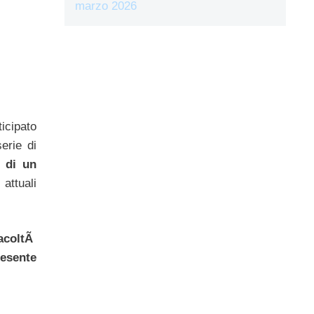
marzo 2026
icipato
erie di
a di un
 attuali
facoltÃ
resente