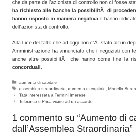
che da parte dell’azionista di controllo non ci fosse 
ha richiesto alle banche la possibilitÃ di procede
hanno risposto in maniera negativa
e hanno indicato
dell’azionista di controllo.
Alla luce del fatto che ad oggi non c’Ã¨ stato alcun depo
Amministrazione ha annunciato che i negoziati con l
anche altre possibilitÃ che hanno come fine la ris
concorduali
.
Categorie
aumento di capitale
Tag
assemblea straordinaria
,
aumento di capitale
,
Mariella Buran
Tata interessata a Termini Imerese
Telecinco e Prisa vicine ad un accordo
1 commento su “Aumento di cap
dall’Assemblea Straordinaria”