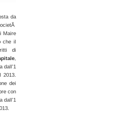
 osta da
ocietÃ
i Maire
 che il
itti di
pitale
,
a dall’1
l 2013.
one dei
pre con
a dall’1
2013.