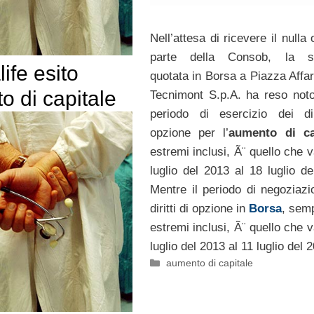
Nell’attesa di ricevere il nulla
parte della Consob, la s
ife esito
quotata in Borsa a Piazza Affar
 di capitale
Tecnimont S.p.A. ha reso noto
periodo di esercizio dei dir
opzione per l’
aumento di ca
estremi inclusi, Ã¨ quello che v
luglio del 2013 al 18 luglio de
Mentre il periodo di negoziazi
diritti di opzione in
Borsa
, sem
estremi inclusi, Ã¨ quello che v
luglio del 2013 al 11 luglio del 
Categorie
aumento di capitale