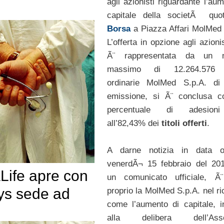
agli azionisti riguardante l’au
capitale della societÃ quot
Borsa
a Piazza Affari MolMed 
L’offerta in opzione agli azioni
Ã¨ rappresentata da un 
massimo di 12.264.576 
ordinarie MolMed S.p.A. di
emissione, si Ã¨ conclusa c
percentuale di adesion
all’82,43% dei
titoli offerti
.
A darne notizia in data od
venerdÃ¬ 15 febbraio del 20
ife apre con
un comunicato ufficiale, Ã¨
s sede ad
proprio la MolMed S.p.A. nel ri
come l’aumento di capitale, i
alla delibera dell’Ass