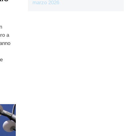
marzo 2026
n
uro a
hanno
ne