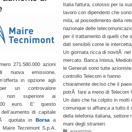
Italia fattura, colosso per la su
e
lavoro con dipendenti che sono
mila, al possedimento della ret
nazionale delle telecomunicazi
per il trattamento di quelli che 
dati sensibili come le intercetta
Un giornata ricca di novitÃ nel
mercato. Banca Intesa, Medio
ero 271.580.000 azioni
le Generali sono tutte azioniste
 di nuova emissione,
controllo Telecom e hanno
n’offerta in opzione agli
chiaramente deciso che il paes
 per un controvalore
potrÃ fare a meno di Telecom It
vo non superiore ai
Un dato che ha colpito in molti
0,00 euro. E’ questo
comunque si affianca a tutto il 
dell’aumento di capitale
della telefonia italiana, settore 
etÃ quotata in
Borsa
a
mani degli stranieri.
i Maire Tecnimont S.p.A.
Categorie
acquisizioni