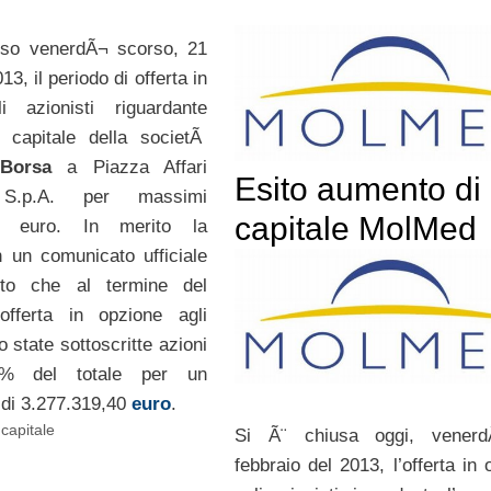
uso venerdÃ¬ scorso, 21
13, il periodo di offerta in
i azionisti riguardante
i capitale della societÃ
Borsa
a Piazza Affari
Esito aumento di
 S.p.A. per massimi
capitale MolMed
85 euro. In merito la
 un comunicato ufficiale
to che al termine del
offerta in opzione agli
o state sottoscritte azioni
6% del totale per un
 di 3.277.319,40
euro
.
capitale
Si Ã¨ chiusa oggi, vener
febbraio del 2013, l’offerta in