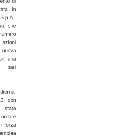
mento di
ata in
S.p.A..
sti, che
numero
azioni
 nuova
on una
i pari
ierna,
13, con
 stata
cordare
n forza
emblea