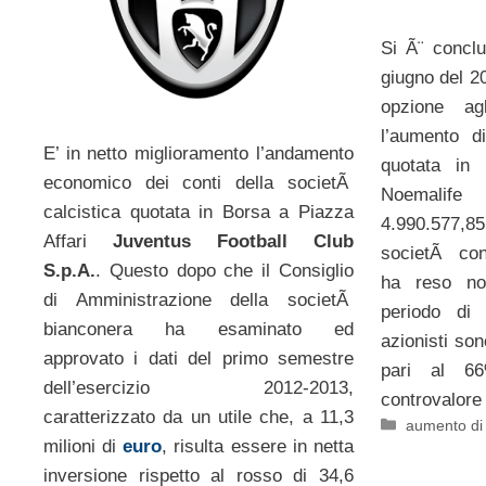
Si Ã¨ concl
giugno del 20
opzione agl
l’aumento d
E’ in netto miglioramento l’andamento
quotata in
economico dei conti della societÃ
Noemalife
calcistica quotata in Borsa a Piazza
4.990.577,
Affari
Juventus Football Club
societÃ con
S.p.A.
. Questo dopo che il Consiglio
ha reso no
di Amministrazione della societÃ
periodo di 
bianconera ha esaminato ed
azionisti son
approvato i dati del primo semestre
pari al 6
dell’esercizio 2012-2013,
controvalore
caratterizzato da un utile che, a 11,3
Categorie
aumento di 
milioni di
euro
, risulta essere in netta
inversione rispetto al rosso di 34,6