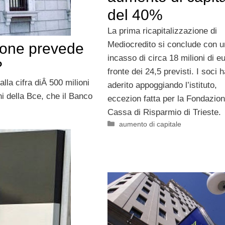
del 40%
La prima ricapitalizzazione di
Mediocredito si conclude con u
ione prevede
incasso di circa 18 milioni di e
?
fronte dei 24,5 previsti. I soci 
lla cifra diÂ 500 milioni
aderito appoggiando l’istituto,
oni della Bce, che il Banco
eccezion fatta per la Fondazio
Cassa di Risparmio di Trieste.
Categorie
aumento di capitale