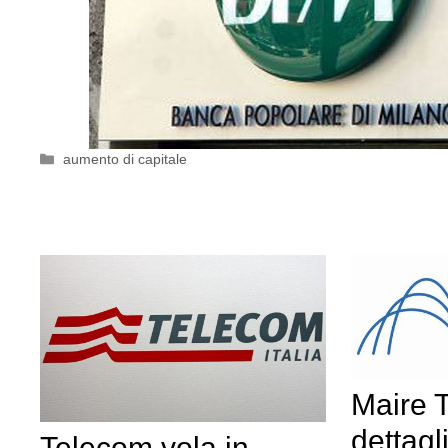
Categorie
aumento di capitale
Maire 
dettagl
Telecom vola in