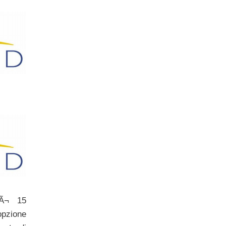
dÃ¬ 15
 opzione