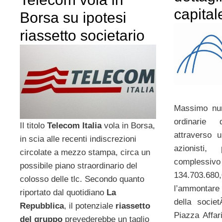
capital
Borsa su ipotesi
riassetto societario
Massimo num
ordinarie
Il titolo
Telecom Italia
vola in Borsa,
attraverso u
in scia alle recenti indiscrezioni
azionisti,
circolate a mezzo stampa, circa un
complessi
possibile piano straordinario del
134.703.68
colosso delle tlc. Secondo quanto
l’ammontare 
riportato dal quotidiano
La
della soci
Repubblica
, il potenziale
riassetto
Piazza Affar
del gruppo
prevederebbe un taglio