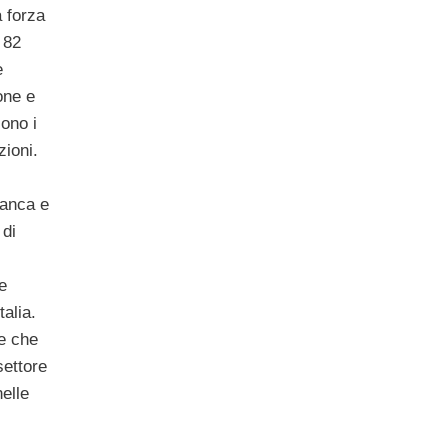
a forza
 82
e
one e
sono i
zioni.
banca e
 di
e
alia.
 e che
settore
nelle