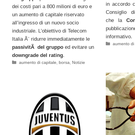
in accordo c
dei costi pari a 800 milioni di euro e
Consiglio d
un aumento di capitale riservato
che la
Co
all’ingresso di un nuovo socio
pubblicaz
industriale. L’obiettivo di Telecom
informativo.
Italia Ã¨ ridurre immediatamente le
Categorie
aumento di 
passivitÃ del gruppo
ed evitare un
downgrade del rating
.
Categorie
aumento di capitale
,
borsa
,
Notizie