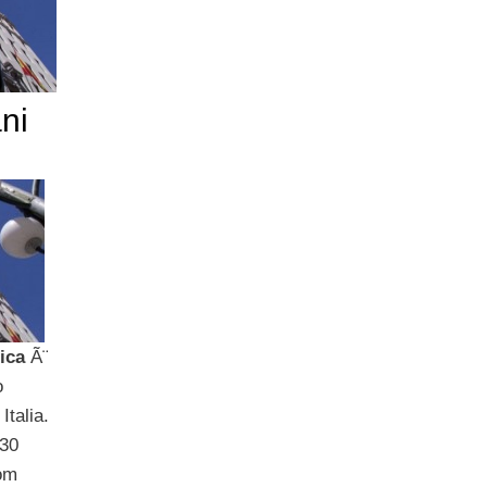
ni
ica
Ã¨
o
Italia.
 30
com