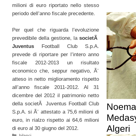
milioni di euro riportato nello stesso
periodo dell’anno fiscale precedente.
Per quel che riguarda l’evoluzione
prevedibile della gestione, la
societÃ
Juventus
Football Club S.p.A.
prevede di riportare per l’intero anno
fiscale 2012-2013 un risultato
economico che, seppur negativo, Ã¨
atteso in netto miglioramento rispetto
all’anno fiscale 2011-2012. Al 31
dicembre del 2012 il patrimonio netto
della societÃ Juventus Football Club
NoemaL
S.p.A. si Ã¨ attestato a 75,6 milioni di
Medasy
euro, in rialzo rispetto ai 64,6 milioni
Algeri
di euro al 30 giugno del 2012.
Categorie
bilanci