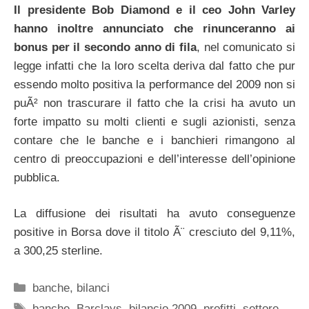
Il presidente Bob Diamond e il ceo John Varley
hanno inoltre annunciato che rinunceranno ai
bonus per il secondo anno di fila
, nel comunicato si
legge infatti che la loro scelta deriva dal fatto che pur
essendo molto positiva la performance del 2009 non si
puÃ² non trascurare il fatto che la crisi ha avuto un
forte impatto su molti clienti e sugli azionisti, senza
contare che le banche e i banchieri rimangono al
centro di preoccupazioni e dell’interesse dell’opinione
pubblica.
La diffusione dei risultati ha avuto conseguenze
positive in Borsa dove il titolo Ã¨ cresciuto del 9,11%,
a 300,25 sterline.
Categorie
banche
,
bilanci
Tag
banche
,
Barclays
,
bilancio 2009
,
profitti
,
settore