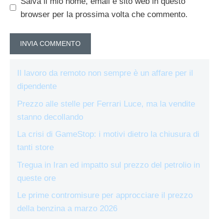
Salva il mio nome, email e sito web in questo
browser per la prossima volta che commento.
Il lavoro da remoto non sempre è un affare per il
dipendente
Prezzo alle stelle per Ferrari Luce, ma la vendite
stanno decollando
La crisi di GameStop: i motivi dietro la chiusura di
tanti store
Tregua in Iran ed impatto sul prezzo del petrolio in
queste ore
Le prime contromisure per approcciare il prezzo
della benzina a marzo 2026