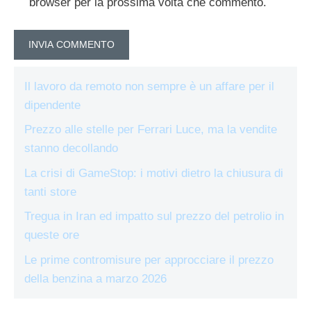
browser per la prossima volta che commento.
Il lavoro da remoto non sempre è un affare per il
dipendente
Prezzo alle stelle per Ferrari Luce, ma la vendite
stanno decollando
La crisi di GameStop: i motivi dietro la chiusura di
tanti store
Tregua in Iran ed impatto sul prezzo del petrolio in
queste ore
Le prime contromisure per approcciare il prezzo
della benzina a marzo 2026