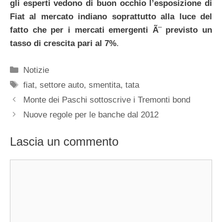
gli esperti vedono di buon occhio l’esposizione di
Fiat al mercato indiano soprattutto alla luce del
fatto che per i mercati emergenti Ã¨ previsto un
tasso di crescita pari al 7%
.
Categorie
Notizie
Tag
fiat
,
settore auto
,
smentita
,
tata
Monte dei Paschi sottoscrive i Tremonti bond
Nuove regole per le banche dal 2012
Lascia un commento
Commento