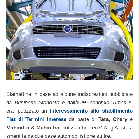
Stamattina in base ad alcune indiscrezioni pubblicate
da
Business Standard
e dallâ€™
Economic Times
si
era ipotizzato un
interessamento allo stabilimento
Fiat di Termini Imerese
da parte di
Tata
,
Chery
e
Mahindra & Mahindra
, notizia che perÃ² Ã¨ giÃ stata
smentita da due case automobilistiche su tre.