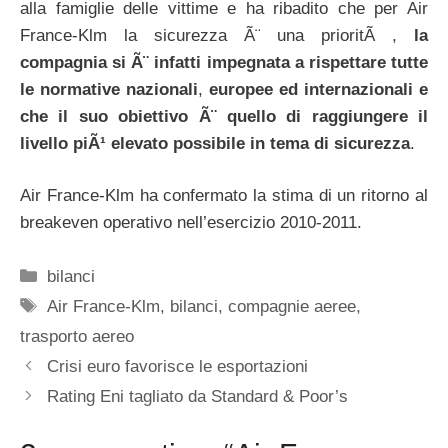
alla famiglie delle vittime e ha ribadito che per Air
France-Klm la sicurezza Ã¨ una prioritÃ ,
la
compagnia si Ã¨ infatti impegnata a rispettare tutte
le normative nazionali
,
europee ed internazionali e
che il suo obiettivo Ã¨ quello di raggiungere il
livello piÃ¹ elevato possibile in tema di sicurezza
.
Air France-Klm ha confermato la stima di un ritorno al
breakeven operativo nell’esercizio 2010-2011.
Categorie
bilanci
Tag
Air France-Klm
,
bilanci
,
compagnie aeree
,
trasporto aereo
Crisi euro favorisce le esportazioni
Rating Eni tagliato da Standard & Poor’s