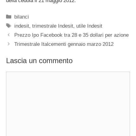
della cedola il 21 maggio 2012.
Categorie
bilanci
Tag
indesit
,
trimestrale Indesit
,
utile Indesit
Prezzo Ipo Facebook tra 28 e 35 dollari per azione
Trimestrale Italcementi gennaio marzo 2012
Lascia un commento
Commento