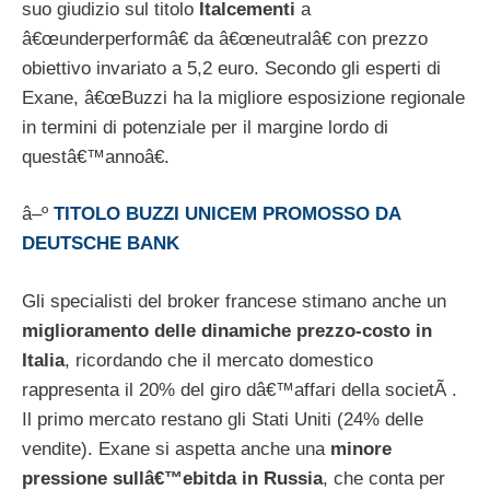
suo giudizio sul titolo
Italcementi
a
â€œunderperformâ€ da â€œneutralâ€ con prezzo
obiettivo invariato a 5,2 euro. Secondo gli esperti di
Exane, â€œBuzzi ha la migliore esposizione regionale
in termini di potenziale per il margine lordo di
questâ€™annoâ€.
â–º
TITOLO BUZZI UNICEM PROMOSSO DA
DEUTSCHE BANK
Gli specialisti del broker francese stimano anche un
miglioramento delle dinamiche prezzo-costo in
Italia
, ricordando che il mercato domestico
rappresenta il 20% del giro dâ€™affari della societÃ .
Il primo mercato restano gli Stati Uniti (24% delle
vendite). Exane si aspetta anche una
minore
pressione sullâ€™ebitda in Russia
, che conta per