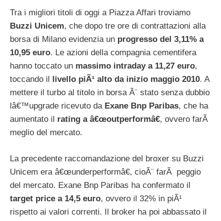
Tra i migliori titoli di oggi a Piazza Affari troviamo
Buzzi Unicem
, che dopo tre ore di contrattazioni alla
borsa di Milano evidenzia un
progresso del 3,11% a
10,95 euro
. Le azioni della compagnia cementifera
hanno toccato un
massimo intraday a 11,27 euro
,
toccando il
livello piÃ¹ alto da inizio maggio 2010
. A
mettere il turbo al titolo in borsa Ã¨ stato senza dubbio
lâ€™upgrade ricevuto da
Exane Bnp Paribas
, che ha
aumentato il
rating a â€œoutperformâ€
, ovvero farÃ
meglio del mercato.
La precedente raccomandazione del broxer su Buzzi
Unicem era â€œunderperformâ€, cioÃ¨ farÃ peggio
del mercato. Exane Bnp Paribas ha confermato il
target price a 14,5 euro
, ovvero il 32% in piÃ¹
rispetto ai valori correnti. Il broker ha poi abbassato il