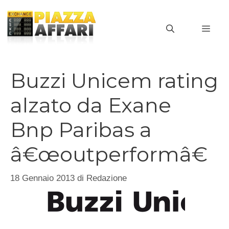
Vai
al
MEN
contenuto
Buzzi Unicem rating
alzato da Exane
Bnp Paribas a
â€œoutperformâ€
18 Gennaio 2013
di
Redazione