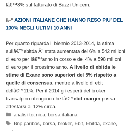
lâ€™8% sul fatturato di Buzzi Unicem.
â–º
AZIONI ITALIANE CHE HANNO RESO PIU’ DEL
100% NEGLI ULTIMI 10 ANNI
Per quanto riguarda il biennio 2013-2014, la stima
sullâ€™ebitda Ã¨ stata aumentata del 6% a 542 milioni
di euro per lâ€™anno in corso e del 4% a 598 milioni
di euro per il prossimo anno.
A livello di ebitda le
stime di Exane sono superiori del 5% rispetto a
quelle di consensus
, mentre a livello di ebit
dellâ€™11%. Per il 2014 gli esperti del broker
transalpino ritengono che lâ€™
ebit margin
possa
attestarsi al 12% circa.
Categorie
analisi tecnica
,
borsa italiana
Tag
Bnp paribas
,
borsa
,
broker
,
Ebit
,
Ebitda
,
exane
,