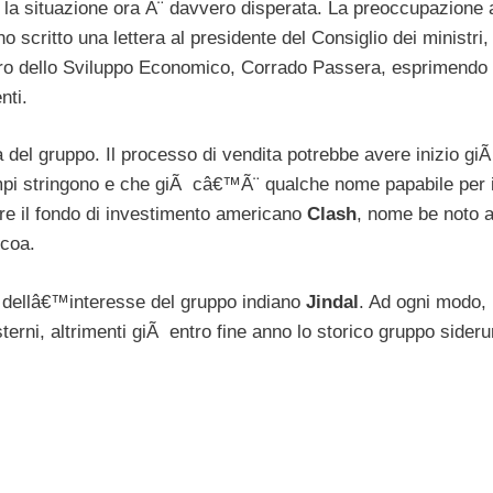
 la situazione ora Ã¨ davvero disperata. La preoccupazione 
nno scritto una lettera al presidente del Consiglio dei ministri
stro dello Sviluppo Economico, Corrado Passera, esprimendo tu
nti.
a del gruppo. Il processo di vendita potrebbe avere inizio gi
mpi stringono e che giÃ câ€™Ã¨ qualche nome papabile per i
ere il fondo di investimento americano
Clash
, nome be noto a
lcoa.
po dellâ€™interesse del gruppo indiano
Jindal
. Ad ogni modo, i
erni, altrimenti giÃ entro fine anno lo storico gruppo sideru