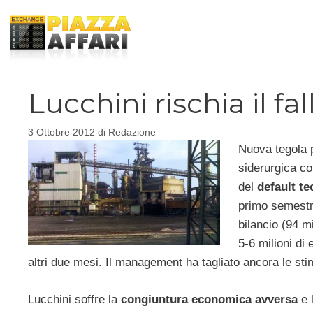
Vai
al
contenuto
Lucchini rischia il f
3 Ottobre 2012
di
Redazione
Nuova tegola p
siderurgica co
del
default t
primo semestre
bilancio (94 m
5-6 milioni di
altri due mesi. Il management ha tagliato ancora le sti
Lucchini soffre la
congiuntura economica avversa
e 