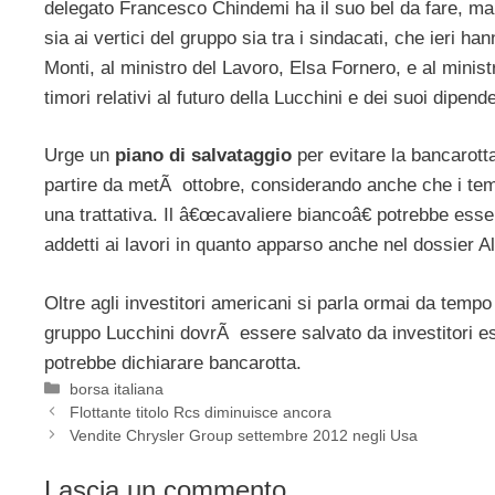
delegato Francesco Chindemi ha il suo bel da fare, ma
sia ai vertici del gruppo sia tra i sindacati, che ieri ha
Monti, al ministro del Lavoro, Elsa Fornero, e al mini
timori relativi al futuro della Lucchini e dei suoi dipende
Urge un
piano di salvataggio
per evitare la bancarott
partire da metÃ ottobre, considerando anche che i te
una trattativa. Il â€œcavaliere biancoâ€ potrebbe ess
addetti ai lavori in quanto apparso anche nel dossier A
Oltre agli investitori americani si parla ormai da tem
gruppo Lucchini dovrÃ essere salvato da investitori est
potrebbe dichiarare bancarotta.
Categorie
borsa italiana
Flottante titolo Rcs diminuisce ancora
Vendite Chrysler Group settembre 2012 negli Usa
Lascia un commento