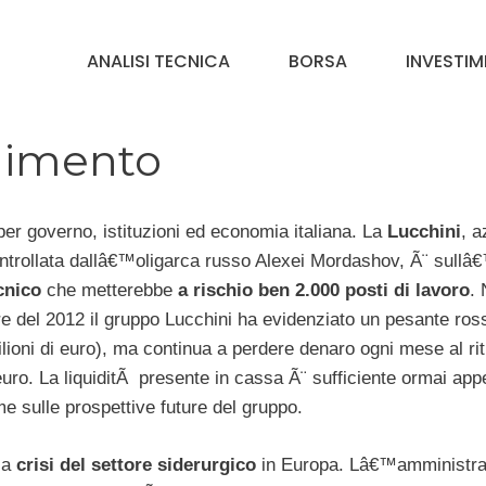
ANALISI TECNICA
BORSA
INVESTIM
allimento
er governo, istituzioni ed economia italiana. La
Lucchini
, a
ntrollata dallâ€™oligarca russo Alexei Mordashov, Ã¨ sullâ
ecnico
che metterebbe
a rischio ben 2.000 posti di lavoro
. 
 del 2012 il gruppo Lucchini ha evidenziato un pesante ros
ilioni di euro), ma continua a perdere denaro ogni mese al ri
 euro. La liquiditÃ presente in cassa Ã¨ sufficiente ormai ap
me sulle prospettive future del gruppo.
la
crisi del settore siderurgico
in Europa. Lâ€™amministra