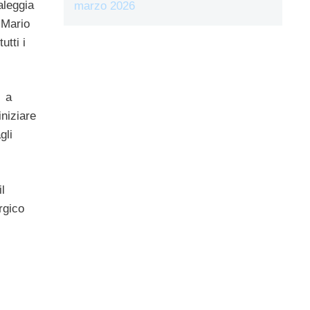
aleggia
marzo 2026
, Mario
tti i
Ã a
niziare
gli
l
rgico