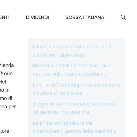
ENTI
DIVIDENDI
BORSA ITALIANA
Il lavoro da remoto non sempre è un
affare per il dipendente
zienda
Prezzo alle stelle per Ferrari Luce,
€™orlo
ma la vendite stanno decollando
Nel
La crisi di GameStop: i motivi dietro la
so in
chiusura di tanti store
tmo di
Tregua in Iran ed impatto sul prezzo
pena per
del petrolio in queste ore
Le prime contromisure per
tore
approcciare il prezzo della benzina a