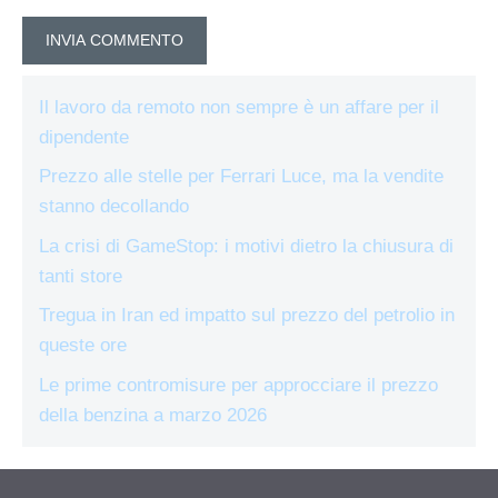
Il lavoro da remoto non sempre è un affare per il
dipendente
Prezzo alle stelle per Ferrari Luce, ma la vendite
stanno decollando
La crisi di GameStop: i motivi dietro la chiusura di
tanti store
Tregua in Iran ed impatto sul prezzo del petrolio in
queste ore
Le prime contromisure per approcciare il prezzo
della benzina a marzo 2026