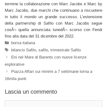
termine la collaborazione con Marc Jacobs e Marc by
Marc Jacobs, due marchi che continuano a riscuotere
in tutto il mondo un grande successo. L’estensione
della partnership di Safilo con Marc Jacobs segue
cosÃ¬ quella annunciata lunedÃ¬ scorso con Fendi
fino alla data del 31 dicembre del 2022.
Categorie
borsa italiana
Tag
bilancio Safilo
,
safilo
,
trimestrale Safilo
Eni nel Mare di Barents con nuove licenze
esplorative
Piazza Affari sui minimi a 7 settimane torna a
16mila punti
Lascia un commento
Commento