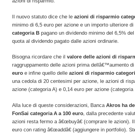
azioni di risparmio.
Il nuovo statuto dice che le
azioni di risparmio categ
minimo di 6,5 euro per azione e un importo ulteriore di 
categoria B
pagano un dividendo minimo del 6,5% del v
quota al dividendo pagato dalle azioni ordinarie.
Bisogna ricordare che il
valore delle azioni di rispa
raggruppamento delle azioni prima dellâ€™aumento di c
euro
e infine quello delle
azioni di risparmio categor
una cedola di 20 centesimi per azione, le azioni di ri
azione (categoria A) e 0,14 euro per azione (categoria 
Alla luce di queste considerazioni, Banca
Akros ha dec
FonSai categoria A a 100 euro
, dalla precedente val
azioni resta fermo a â€œbuyâ€ (comprare le azioni). Il 
euro con rating â€œaddâ€ (aggiungere in portfolio). St