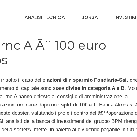
ANALISI TECNICA
BORSA
INVESTIM
 rnc A Ã¨ 100 euro
os
rrisolto il caso delle
azioni di risparmio Fondiaria-Sai
, ch
mento di capitale sono state
divise in categoria A e B
. Molt
ai rnc A hanno chiesto al consiglio di amministrazione la
 azioni ordinarie dopo uno
split di 100 a 1
. Banca Akros si 
esto dossier, valutando i pro e i contro dellâ€™operazione d
li analisti della banca di investimenti del gruppo BPM riten
o della societÃ mette un paletto al dividendo pagabile in futur