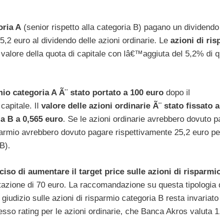
oria A
(senior rispetto alla categoria B) pagano un dividendo
5,2 euro al dividendo delle azioni ordinarie. Le
azioni di ri
alore della quota di capitale con lâ€™aggiuta del 5,2% di 
rmio categoria A Ã¨ stato portato a 100 euro
dopo il
apitale. Il
valore delle azioni ordinarie Ã¨ stato fissato a
ia B a 0,565 euro
. Se le azioni ordinarie avrebbero dovuto 
sparmio avrebbero dovuto pagare rispettivamente 25,2 euro pe
B).
iso di aumentare il target price sulle azioni di risparmi
utazione di 70 euro. La raccomandazione su questa tipologia 
giudizio sulle azioni di risparmio categoria B resta invariato
esso rating per le azioni ordinarie, che Banca Akros valuta 1