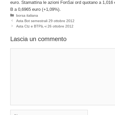
euro. Stamattina le azioni FonSai ord quotano a 1,016 
B a 0,6965 euro (+1,09%).
Categorie
borsa italiana
Asta Bot semestrali 29 ottobre 2012
Asta Ctz e BTPâ‚¬i 26 ottobre 2012
Lascia un commento
Commento
Nome