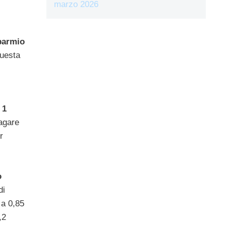
marzo 2026
sparmio
questa
 1
pagare
r
o
di
 a 0,85
,2