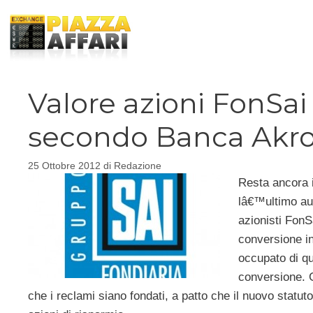
Vai
al
contenuto
Valore azioni FonSai
secondo Banca Akr
25 Ottobre 2012
di
Redazione
Resta ancora i
lâ€™ultimo au
azionisti FonS
conversione in
occupato di qu
conversione. G
che i reclami siano fondati, a patto che il nuovo statut