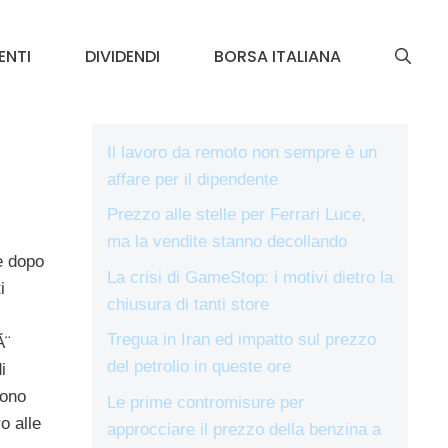
ENTI
DIVIDENDI
BORSA ITALIANA
Il lavoro da remoto non sempre è un
affare per il dipendente
Prezzo alle stelle per Ferrari Luce,
ma la vendite stanno decollando
e dopo
La crisi di GameStop: i motivi dietro la
i
chiusura di tanti store
Tregua in Iran ed impatto sul prezzo
Ã¨
del petrolio in queste ore
i
gono
Le prime contromisure per
o alle
approcciare il prezzo della benzina a