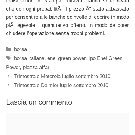
Indiscrezioni di stampa, tuttavia, hanno sottolineato
che con ogni probabilitÃ il prezzo Ã¨ stato abbassato
per consentire alle banche coinvolte di coprire in modo
piÃ¹ agevole il quantitativo offerto, in modo da poter
chiudere l’operazione senza troppi problemi.
Categorie
borsa
Tag
borsa italiana
,
enel green power
,
Ipo Enel Green
Power
,
piazza affari
Trimestrale Motorola luglio settembre 2010
Trimestrale Daimler luglio settembre 2010
Lascia un commento
Commento