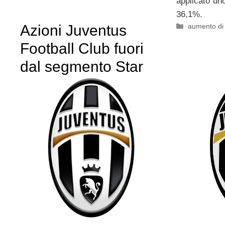
applicato uno
36,1%.
Categorie
Azioni Juventus
aumento di 
Football Club fuori
dal segmento Star