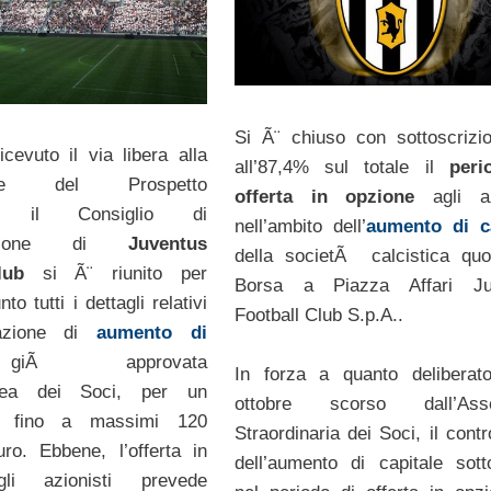
Si Ã¨ chiuso con sottoscrizio
cevuto il via libera alla
all’87,4% sul totale il
peri
ione del Prospetto
offerta in opzione
agli azi
vo, il Consiglio di
nell’ambito dell’
aumento di ca
razione di
Juventus
della societÃ calcistica quo
lub
si Ã¨ riunito per
Borsa a Piazza Affari Ju
to tutti i dettagli relativi
Football Club S.p.A..
razione di
aumento di
giÃ approvata
In forza a quanto deliberat
blea dei Soci, per un
ottobre scorso dall’Ass
re fino a massimi 120
Straordinaria dei Soci, il cont
uro. Ebbene, l’offerta in
dell’aumento di capitale sotto
li azionisti prevede