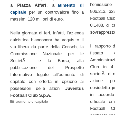
l’emissio
a
Piazza Affari
, all’
aumento di
806.213. 32
capitale
per un controvalore fino a
Football Clu
massimi 120 milioni di euro.
0,1488, di c
sovrapprezz
Nella giornata di ieri, infatti, l’azienda
calcistica bianconera ha acquisito il
Il rapporto 
via libera da parte della Consob, la
fissato 
Commissione Nazionale per le
Amministrazi
SocietÃ e la Borsa, alla
Club in 4 
pubblicazione del Prospetto
societÃ di 
Informativo legato all’aumento di
azione po
capitale con offerta in opzione ai
cosiddetto
p
possessori delle azioni
Juventus
in accord
Football Club S.p.A.
.
Categorie
ufficiale e
aumento di capitale
Football C