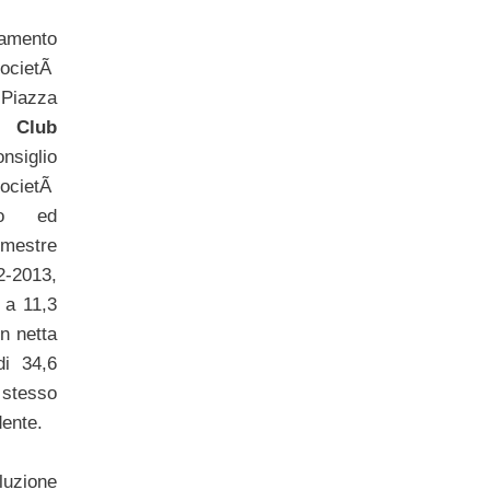
damento
ocietÃ
 Piazza
l Club
nsiglio
ocietÃ
to ed
emestre
2013,
 a 11,3
in netta
di 34,6
 stesso
dente.
luzione