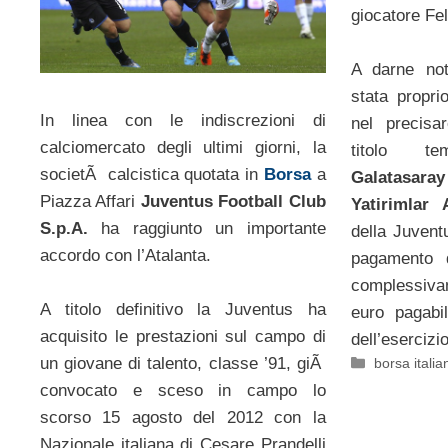
giocatore Fe
A darne not
stata propr
In linea con le indiscrezioni di
nel precis
calciomercato degli ultimi giorni, la
titolo t
societÃ calcistica quotata in
Borsa
a
Galatasaray
Piazza Affari
Juventus Football Club
Yatirimlar 
S.p.A.
ha raggiunto un importante
della Juvent
accordo con l’Atalanta.
pagamento d
complessiva
A titolo definitivo la Juventus ha
euro pagabi
acquisito le prestazioni sul campo di
dell’esercizi
un giovane di talento, classe ’91, giÃ
Categorie
borsa italia
convocato e sceso in campo lo
scorso 15 agosto del 2012 con la
Nazionale italiana di Cesare Prandelli