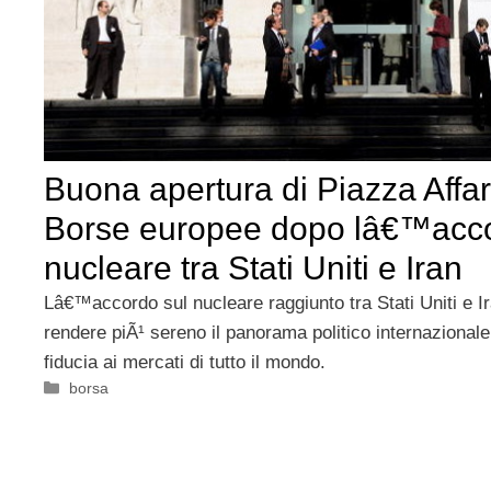
Buona apertura di Piazza Affari
Borse europee dopo lâ€™acco
nucleare tra Stati Uniti e Iran
Lâ€™accordo sul nucleare raggiunto tra Stati Uniti e 
rendere piÃ¹ sereno il panorama politico internazional
fiducia ai mercati di tutto il mondo.
Categorie
borsa