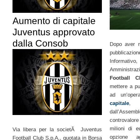
Aumento di capitale
Juventus approvato
dalla Consob
Dopo aver ri
pubblicaz
Informati
Amminist
Football C
mettere a pun
ad un’ope
capitale
, 
dall’Assem
controvalo
milioni di e
Via libera per la societÃ Juventus
opzione ag
Football Club S.p.A., quotata in Borsa