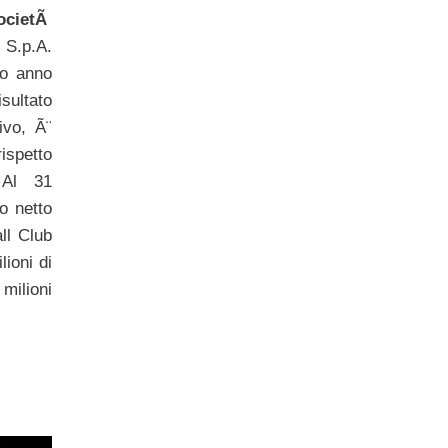
ocietÃ
.p.A.
ro anno
ultato
ivo, Ã¨
ispetto
 Al 31
o netto
ll Club
lioni di
 milioni