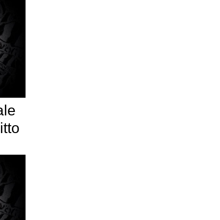
ale
itto