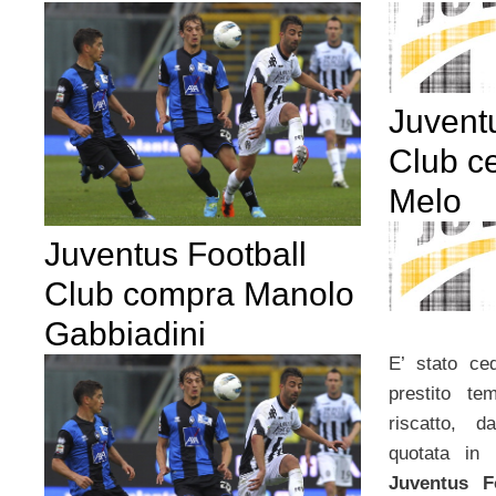
Juvent
Club c
Melo
Juventus Football
Club compra Manolo
Gabbiadini
E’ stato ce
prestito te
riscatto, 
quotata in
Juventus F