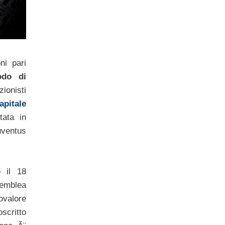
ni pari
odo di
onisti
pitale
tata in
ventus
o il 18
emblea
rovalore
scritto