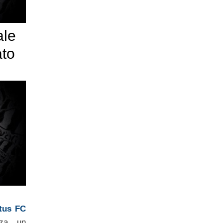
ale
ato
tus FC
nza un