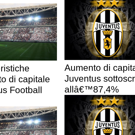
Aumento di capit
ristiche
Juventus sottoscr
 di capitale
allâ€™87,4%
us Football