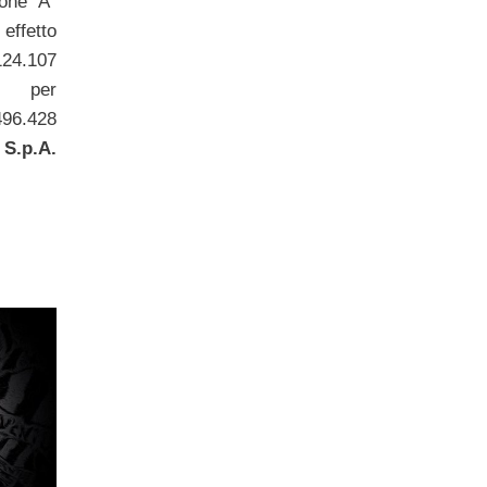
ione Ã¨
effetto
124.107
di per
96.428
 S.p.A.