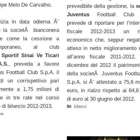
lipe Melo De Carvalho.
prevedibile della gestione, la
s
Juventus
Football Club S
izia in data odierna Ã¨
prevede di riportare per l’inte
io la societÃ bianconera
fiscale 2012-2013 un ris
are come la cessione a
economico che, seppur negat
emporaneo, al club
atteso in netto miglioramento r
 Sportif Sinai Ve Ticari
all’anno fiscale 2011-2012.
A.S.
, preveda a favore
dicembre del 2012 il patrimoni
us Football Club S.p.A. il
della societÃ Juventus Footba
i un corrispettivo pari
S.p.A. si Ã¨ attestato a 75,6 mi
mente a 1,75 milioni di
euro, in rialzo rispetto ai 64,6
le in tre rate nel corso
di euro al 30 giugno del 2012.
o di bilancio 2012-2013.
Categorie
bilanci
na