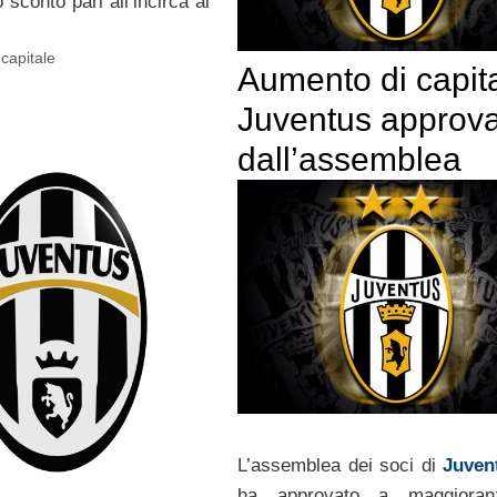
 sconto pari all’incirca al
capitale
Aumento di capit
Juventus approv
dall’assemblea
L’assemblea dei soci di
Juven
ha approvato a maggiora