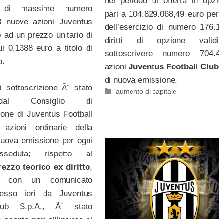
nel periodo di offerta in opz
ne di massime numero
pari a 104.829.068,49 euro per 
8 nuove azioni Juventus
dell’esercizio di numero 176.
b ad un prezzo unitario di
diritti di opzione vali
ui 0,1388 euro a titolo di
sottoscrivere numero 704.4
o.
azioni
Juventus Football Club
di nuova emissione.
di sottoscrizione Ã¨ stato
Categorie
aumento di capitale
dal Consiglio di
one di Juventus Football
azioni ordinarie della
nuova emissione per ogni
sseduta; rispetto al
rezzo teorico ex diritto
,
o con un comunicato
messo ieri da Juventus
lub S.p.A., Ã¨ stato