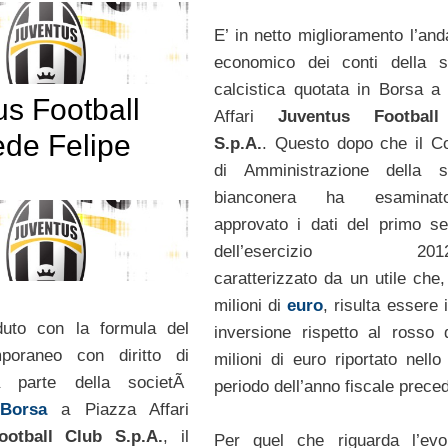
E’ in netto miglioramento l’an
economico dei conti della s
calcistica quotata in Borsa a
us Football
Affari
Juventus Footbal
ede Felipe
S.p.A.
. Questo dopo che il Co
di Amministrazione della s
bianconera ha esamina
approvato i dati del primo s
dell’esercizio 2012-
caratterizzato da un utile che,
milioni di
euro
, risulta essere 
duto con la formula del
inversione rispetto al rosso 
mporaneo con diritto di
milioni di euro riportato nello
da parte della societÃ
periodo dell’anno fiscale prece
Borsa
a Piazza Affari
ootball Club S.p.A.
, il
Per quel che riguarda l’evo