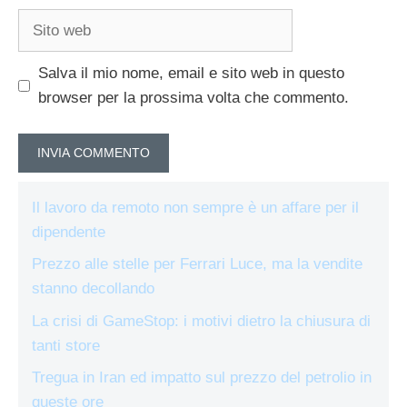
Sito
web
Salva il mio nome, email e sito web in questo
browser per la prossima volta che commento.
Il lavoro da remoto non sempre è un affare per il
dipendente
Prezzo alle stelle per Ferrari Luce, ma la vendite
stanno decollando
La crisi di GameStop: i motivi dietro la chiusura di
tanti store
Tregua in Iran ed impatto sul prezzo del petrolio in
queste ore