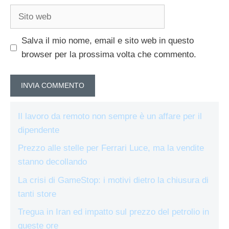
Sito
web
Salva il mio nome, email e sito web in questo
browser per la prossima volta che commento.
Il lavoro da remoto non sempre è un affare per il
dipendente
Prezzo alle stelle per Ferrari Luce, ma la vendite
stanno decollando
La crisi di GameStop: i motivi dietro la chiusura di
tanti store
Tregua in Iran ed impatto sul prezzo del petrolio in
queste ore