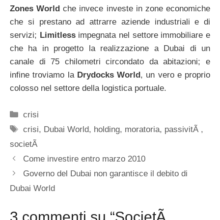
Zones World
che invece investe in zone economiche
che si prestano ad attrarre aziende industriali e di
servizi;
Limitless
impegnata nel settore immobiliare e
che ha in progetto la realizzazione a Dubai di un
canale di 75 chilometri circondato da abitazioni; e
infine troviamo la
Drydocks World
, un vero e proprio
colosso nel settore della logistica portuale.
Categorie
crisi
Tag
crisi
,
Dubai World
,
holding
,
moratoria
,
passivitÃ
,
societÃ
Come investire entro marzo 2010
Governo del Dubai non garantisce il debito di
Dubai World
3 commenti su “SocietÃ