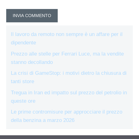
Il lavoro da remoto non sempre è un affare per il
dipendente
Prezzo alle stelle per Ferrari Luce, ma la vendite
stanno decollando
La crisi di GameStop: i motivi dietro la chiusura di
tanti store
Tregua in Iran ed impatto sul prezzo del petrolio in
queste ore
Le prime contromisure per approcciare il prezzo
della benzina a marzo 2026