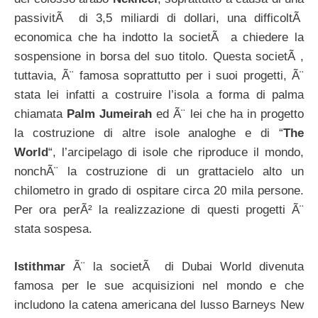
passivitÃ di 3,5 miliardi di dollari, una difficoltÃ
economica che ha indotto la societÃ a chiedere la
sospensione in borsa del suo titolo. Questa societÃ ,
tuttavia, Ã¨ famosa soprattutto per i suoi progetti, Ã¨
stata lei infatti a costruire l’isola a forma di palma
chiamata
Palm Jumeirah
ed Ã¨ lei che ha in progetto
la costruzione di altre isole analoghe e di “
The
World
“, l’arcipelago di isole che riproduce il mondo,
nonchÃ¨ la costruzione di un grattacielo alto un
chilometro in grado di ospitare circa 20 mila persone.
Per ora perÃ² la realizzazione di questi progetti Ã¨
stata sospesa.
Istithmar
Ã¨ la societÃ di Dubai World divenuta
famosa per le sue acquisizioni nel mondo e che
includono la catena americana del lusso Barneys New