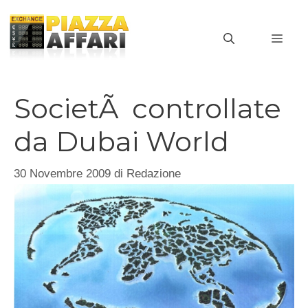
Vai
al
MEN
contenuto
SocietÃ controllate
da Dubai World
30 Novembre 2009
di
Redazione