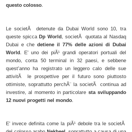
questo colosso
.
Le societÃ detenute da Dubai World sono 10, tra
queste spicca
Dp World
, societÃ quotata al Nasdaq
Dubai e che
detiene il 77% delle azioni di Dubai
World
. E’ uno dei piÃ¹ grandi operatori portuali del
mondo, conta 50 terminal in 32 paesi, e sebbene
quest’anno ha registrato un leggero calo delle sue
attivitÃ le prospettive per il futuro sono piuttosto
ottimiste, soprattutto perchÃ¨ la societÃ continua ad
investire, al momento in particolare
sta sviluppando
12 nuovi progetti nel mondo
.
E’ invece definita come la piÃ¹ debole tra le societÃ
del colosso arabo
Nekheel
, soprattutto a causa di una