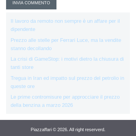
Il lavoro da remoto non sempre è un affare per il
dipendente
Prezzo alle stelle per Ferrari Luce, ma la vendite
stanno decollando
La crisi di GameStop: i motivi dietro la chiusura di
tanti store
Tregua in Iran ed impatto sul prezzo del petrolio in
queste ore
Le prime contromisure per approcciare il prezzo
della benzina a marzo 2026
Piazzaffari © 2026. All right reserverd.