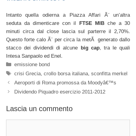
Intanto quella odierna a Piazza Affari Ã¨ un’altra
seduta da dimenticare con il
FTSE MIB
che a 30
minuti circa dal close lascia sul parterre il 2,70%.
Questo forte calo Ã¨ per circa la metÃ generato dallo
stacco dei dividendi di alcune
big cap
, tra le quali
Intesa Sanpaolo ed Enel.
Categorie
emissione bond
Tag
crisi Grecia
,
crollo borsa italiana
,
sconfitta merkel
Aeroporti di Roma promossa da Moodyâ€™s
Dividendo Piquadro esercizio 2011-2012
Lascia un commento
Commento