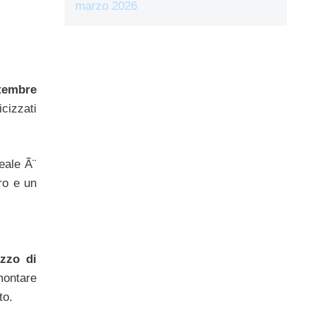
marzo 2026
tembre
cizzati
eale Ã¨
ro e un
ezzo di
montare
to.