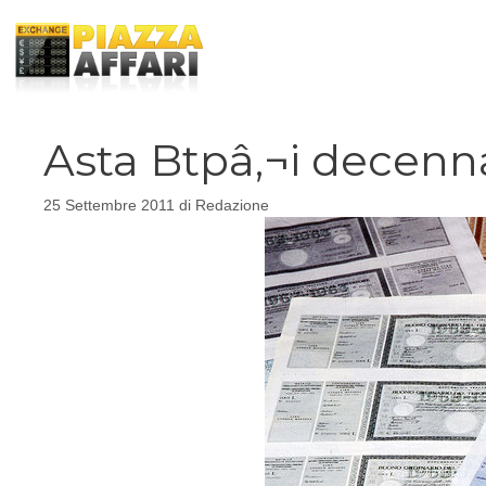
Vai
al
contenuto
Asta Btpâ‚¬i decenna
25 Settembre 2011
di
Redazione