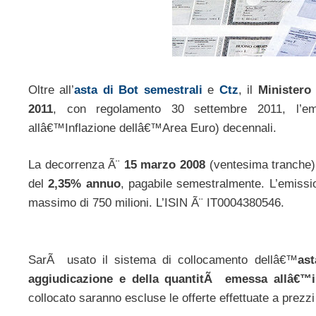
Oltre all’
asta di Bot semestrali
e
Ctz
, il
Ministero
2011
, con regolamento 30 settembre 2011, l’e
allâ€™Inflazione dellâ€™Area Euro) decennali.
La decorrenza Ã¨
15 marzo 2008
(ventesima tranche)
del
2,35% annuo
, pagabile semestralmente. L’emiss
massimo di 750 milioni. L’ISIN Ã¨ IT0004380546.
SarÃ usato il sistema di collocamento dellâ€™
ast
aggiudicazione e della quantitÃ emessa allâ€™in
collocato saranno escluse le offerte effettuate a prezzi