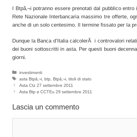
I Btpâ‚¬i potranno essere prenotati dal pubblico entro
Rete Nazionale Interbancaria massimo tre offerte, og
anche di un solo centesimo. Il termine fissato per la p
Dunque la Banca d’Italia calcolerÃ i controvalori relati
dei buoni sottoscritti in asta. Per questi buoni decenna
giorni.
Categorie
investimenti
Tag
asta Btpâ‚¬i
,
btp
,
Btpâ‚¬i
,
titoli di stato
Asta Ctz 27 settembre 2011
Asta Btp e CCTEu 29 settembre 2011
Lascia un commento
Commento