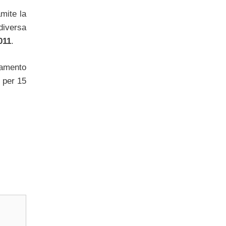
mite la
diversa
011
.
olamento
e per 15