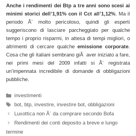
Anche i rendimenti dei Btp a tre anni sono scesi ai
minimi storici dell’1,91% con il Cct all’1,12%
. Ma il
periodo Ã¨ molto pericoloso, quindi gli esperti
suggeriscono di lasciare parcheggiato per qualche
tempo i proprio risparmi, in attesa di tempi migliori, o
altrimenti di cercare qualche
emissione corporate
.
Cosa che gli italiani sembrano giÃ aver iniziato a fare,
nei primi mesi del 2009 infatti si Ã¨ registrata
un’impennata incredibile di domande di obbligazioni
pubbliche.
Categorie
investimenti
Tag
bot
,
btp
,
investire
,
investire bot
,
obbligazioni
Luxottica non Ã¨ da comprare secondo Bofa
Rendimenti dei conti deposito a breve e lungo
termine