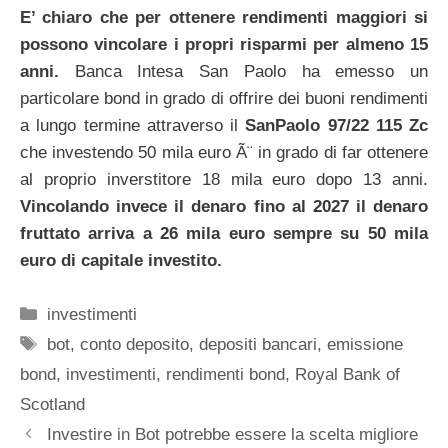
E’ chiaro che per ottenere rendimenti maggiori si
possono vincolare i propri risparmi per almeno 15
anni.
Banca Intesa San Paolo ha emesso un
particolare bond in grado di offrire dei buoni rendimenti
a lungo termine attraverso il
SanPaolo 97/22 115 Zc
che investendo 50 mila euro Ã¨ in grado di far ottenere
al proprio inverstitore 18 mila euro dopo 13 anni.
Vincolando invece il denaro fino al 2027 il denaro
fruttato arriva a 26 mila euro sempre su 50 mila
euro di capitale investito.
Categorie
investimenti
Tag
bot
,
conto deposito
,
depositi bancari
,
emissione
bond
,
investimenti
,
rendimenti bond
,
Royal Bank of
Scotland
Investire in Bot potrebbe essere la scelta migliore