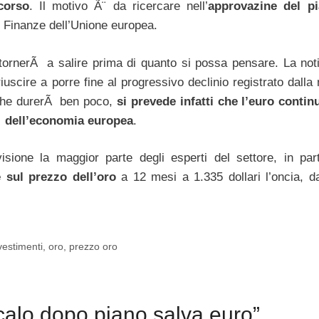
corso
. Il motivo Ã¨ da ricercare nell’
approvazine del p
e Finanze dell’Unione europea.
ro tornerÃ a salire prima di quanto si possa pensare. La noti
uscire a porre fine al progressivo declinio registrato dalla
 che durerÃ ben poco,
si prevede infatti che l’euro conti
tÃ dell’economia europea
.
sione la maggior parte degli esperti del settore, in part
 sul prezzo dell’oro
a 12 mesi a 1.335 dollari l’oncia, d
vestimenti
,
oro
,
prezzo oro
calo dopo piano salva euro”