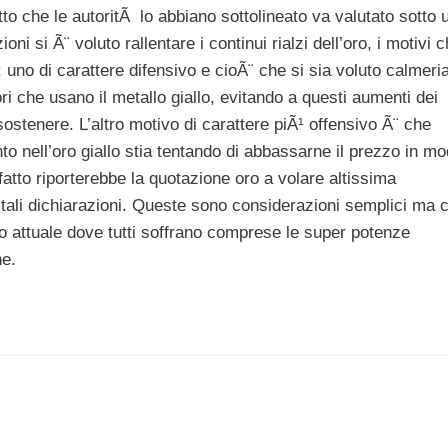
tto che le autoritÃ lo abbiano sottolineato va valutato sotto 
i si Ã¨ voluto rallentare i continui rialzi dell’oro, i motivi 
 uno di carattere difensivo e cioÃ¨ che si sia voluto calmeri
i che usano il metallo giallo, evitando a questi aumenti dei
ostenere. L’altro motivo di carattere piÃ¹ offensivo Ã¨ che
o nell’oro giallo stia tentando di abbassarne il prezzo in m
fatto riporterebbe la quotazione oro a volare altissima
ali dichiarazioni. Queste sono considerazioni semplici ma 
 attuale dove tutti soffrano comprese le super potenze
e.