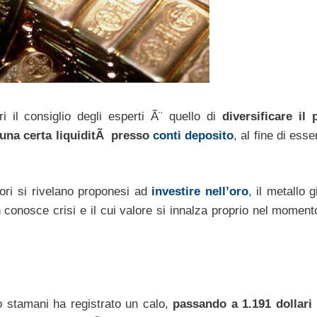
ri il consiglio degli esperti Ã¨ quello di
diversificare il 
 una certa liquiditÃ presso
conti deposito
, al fine di esse
itori si rivelano proponesi ad
investire nell’oro
, il metallo g
conosce crisi e il cui valore si innalza proprio nel momento
o stamani ha registrato un calo,
passando a 1.191 dollari 