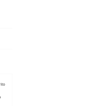
ito
o