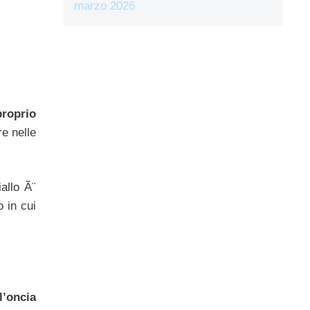
marzo 2026
proprio
re nelle
iallo Ã¨
 in cui
l’oncia