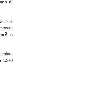
iano di
zia del
 moneta
nuerÃ a
icolare
a 1.320