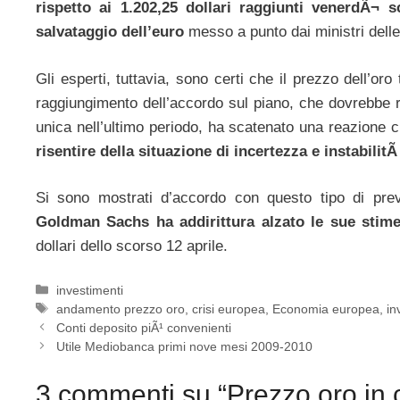
rispetto ai 1.202,25 dollari raggiunti venerdÃ¬ s
salvataggio dell’euro
messo a punto dai ministri dell
Gli esperti, tuttavia, sono certi che il prezzo dell’o
raggiungimento dell’accordo sul piano, che dovrebbe ri
unica nell’ultimo periodo, ha scatenato una reazione
risentire della situazione di incertezza e instabili
Si sono mostrati d’accordo con questo tipo di previ
Goldman Sachs ha addirittura alzato le sue stime
dollari dello scorso 12 aprile.
Categorie
investimenti
Tag
andamento prezzo oro
,
crisi europea
,
Economia europea
,
in
Conti deposito piÃ¹ convenienti
Utile Mediobanca primi nove mesi 2009-2010
3 commenti su “Prezzo oro in 