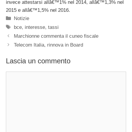
invece attestarsi allâ€™1% nel 2014, allâ€™1,3% nel
2015 e allâ€™1,5% nel 2016.
Categorie
Notizie
Tag
bce
,
interesse
,
tassi
Marchionne commenta il cuneo fiscale
Telecom Italia, rinnova in Board
Lascia un commento
Commento