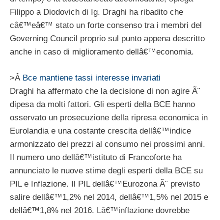
Filippo a Diodovich di Ig. Draghi ha ribadito che
câ€™eâ€™ stato un forte consenso tra i membri del
Governing Council proprio sul punto appena descritto
anche in caso di miglioramento dellâ€™economia.
>Â
Bce mantiene tassi interesse invariati
Draghi ha affermato che la decisione di non agire Ã¨
dipesa da molti fattori. Gli esperti della BCE hanno
osservato un prosecuzione della ripresa economica in
Eurolandia e una costante crescita dellâ€™indice
armonizzato dei prezzi al consumo nei prossimi anni.
Il numero uno dellâ€™istituto di Francoforte ha
annunciato le nuove stime degli esperti della BCE su
PIL e Inflazione. Il PIL dellâ€™Eurozona Ã¨ previsto
salire dellâ€™1,2% nel 2014, dellâ€™1,5% nel 2015 e
dellâ€™1,8% nel 2016. Lâ€™inflazione dovrebbe