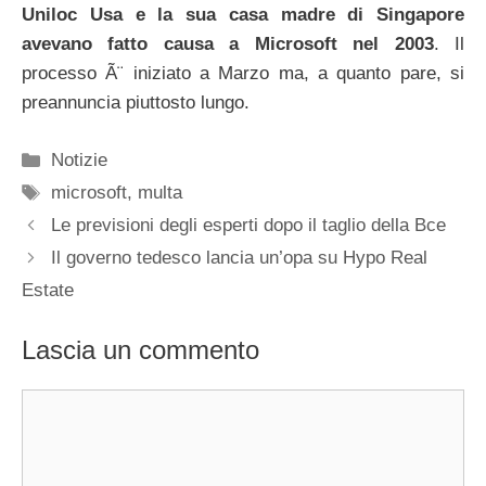
Uniloc Usa e la sua casa madre di Singapore
avevano fatto causa a Microsoft nel 2003
. Il
processo Ã¨ iniziato a Marzo ma, a quanto pare, si
preannuncia piuttosto lungo.
Categorie
Notizie
Tag
microsoft
,
multa
Le previsioni degli esperti dopo il taglio della Bce
Il governo tedesco lancia un’opa su Hypo Real
Estate
Lascia un commento
Commento