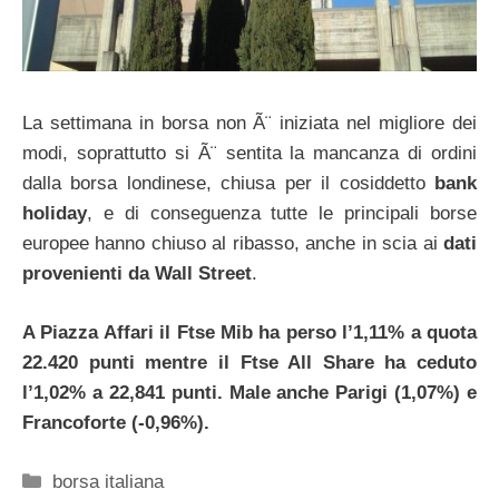
La settimana in borsa non Ã¨ iniziata nel migliore dei
modi, soprattutto si Ã¨ sentita la mancanza di ordini
dalla borsa londinese, chiusa per il cosiddetto
bank
holiday
, e di conseguenza tutte le principali borse
europee hanno chiuso al ribasso, anche in scia ai
dati
provenienti da Wall Street
.
A Piazza Affari il Ftse Mib ha perso l’1,11% a quota
22.420 punti mentre il Ftse All Share ha ceduto
l’1,02% a 22,841 punti. Male anche Parigi (1,07%) e
Francoforte (-0,96%).
Categorie
borsa italiana