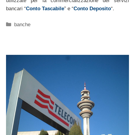
utilizzate per la commercializzazione dei servizi
bancari “
Conto Tascabile
” e “
Conto Deposito
“.
Categorie
banche