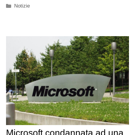
Categorie
Notizie
Microsoft condannata ad una