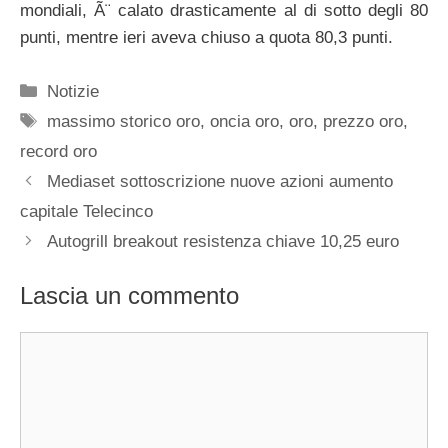
mondiali, Ã¨ calato drasticamente al di sotto degli 80
punti, mentre ieri aveva chiuso a quota 80,3 punti.
Categorie
Notizie
Tag
massimo storico oro
,
oncia oro
,
oro
,
prezzo oro
,
record oro
Mediaset sottoscrizione nuove azioni aumento
capitale Telecinco
Autogrill breakout resistenza chiave 10,25 euro
Lascia un commento
Commento