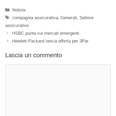
Categorie
Notizie
Tag
compagnia assicurativa
,
Generali
,
Settore
assicurativo
HSBC punta sui mercati emergenti
Hewlett-Packard lancia offerta per 3Par
Lascia un commento
Commento