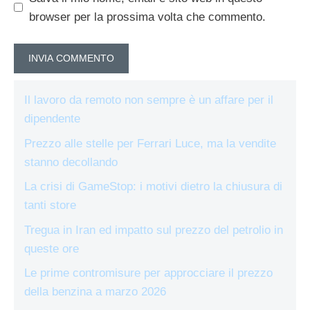
browser per la prossima volta che commento.
Il lavoro da remoto non sempre è un affare per il
dipendente
Prezzo alle stelle per Ferrari Luce, ma la vendite
stanno decollando
La crisi di GameStop: i motivi dietro la chiusura di
tanti store
Tregua in Iran ed impatto sul prezzo del petrolio in
queste ore
Le prime contromisure per approcciare il prezzo
della benzina a marzo 2026