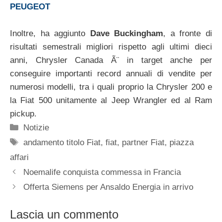
PEUGEOT
Inoltre, ha aggiunto
Dave Buckingham
, a fronte di
risultati semestrali migliori rispetto agli ultimi dieci
anni, Chrysler Canada Ã¨ in target anche per
conseguire importanti record annuali di vendite per
numerosi modelli, tra i quali proprio la Chrysler 200 e
la Fiat 500 unitamente al Jeep Wrangler ed al Ram
pickup.
Categorie
Notizie
Tag
andamento titolo Fiat
,
fiat
,
partner Fiat
,
piazza
affari
Noemalife conquista commessa in Francia
Offerta Siemens per Ansaldo Energia in arrivo
Lascia un commento