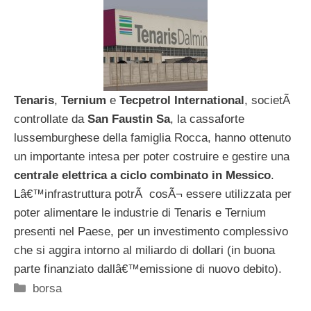
Tenaris
,
Ternium
e
Tecpetrol
International
, societÃ
controllate da
San Faustin Sa
, la cassaforte
lussemburghese della famiglia Rocca, hanno ottenuto
un importante intesa per poter costruire e gestire una
centrale elettrica a ciclo combinato in Messico
.
Lâ€™infrastruttura potrÃ cosÃ¬ essere utilizzata per
poter alimentare le industrie di Tenaris e Ternium
presenti nel Paese, per un investimento complessivo
che si aggira intorno al miliardo di dollari (in buona
parte finanziato dallâ€™emissione di nuovo debito).
Categorie
borsa