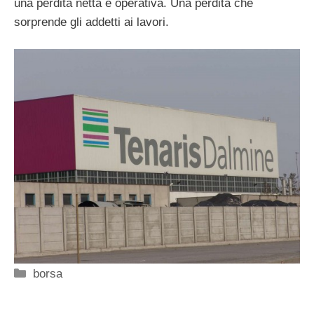
una perdita netta e operativa. Una perdita che
sorprende gli addetti ai lavori.
Categorie
borsa