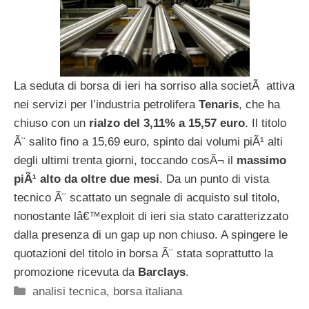
La seduta di borsa di ieri ha sorriso alla societÃ attiva
nei servizi per l’industria petrolifera
Tenaris
, che ha
chiuso con un
rialzo del 3,11% a 15,57 euro
. Il titolo
Ã¨ salito fino a 15,69 euro, spinto dai volumi piÃ¹ alti
degli ultimi trenta giorni, toccando cosÃ¬ il
massimo
piÃ¹ alto da oltre due mesi
. Da un punto di vista
tecnico Ã¨ scattato un segnale di acquisto sul titolo,
nonostante lâ€™exploit di ieri sia stato caratterizzato
dalla presenza di un gap up non chiuso. A spingere le
quotazioni del titolo in borsa Ã¨ stata soprattutto la
promozione ricevuta da
Barclays
.
Categorie
analisi tecnica
,
borsa italiana