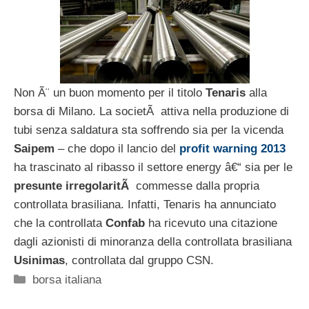
Non Ã¨ un buon momento per il titolo
Tenaris
alla
borsa di Milano. La societÃ attiva nella produzione di
tubi senza saldatura sta soffrendo sia per la vicenda
Saipem
– che dopo il lancio del
profit warning 2013
ha trascinato al ribasso il settore energy â€“ sia per le
presunte irregolaritÃ
commesse dalla propria
controllata brasiliana. Infatti, Tenaris ha annunciato
che la controllata
Confab
ha ricevuto una citazione
dagli azionisti di minoranza della controllata brasiliana
Usinimas
, controllata dal gruppo CSN.
Categorie
borsa italiana