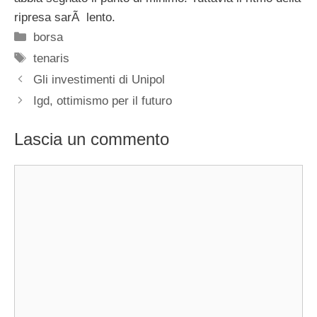
ripresa sarÃ lento.
Categorie
borsa
Tag
tenaris
Gli investimenti di Unipol
Igd, ottimismo per il futuro
Lascia un commento
Commento