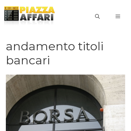
Vai
al
MEN
contenuto
andamento titoli
bancari