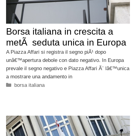
Borsa italiana in crescita a
metÃ seduta unica in Europa
A Piazza Affari si registra il segno piÃ¹ dopo
unâ€™apertura debole con dato negativo. In Europa
prevale il segno negativo e Piazza Affari Ã¨ lâ€™unica
a mostrare una andamento in
Categorie
borsa italiana