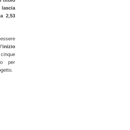
 titolo
 lascia
a 2,53
 essere
inizio
cinque
ro per
ogetto.