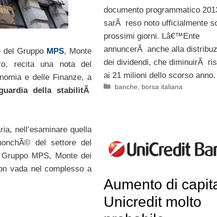
documento programmatico 201
sarÃ reso noto ufficialmente so
prossimi giorni. Lâ€™Ente
annuncerÃ anche alla distribu
le del Gruppo
MPS
, Monte
dei dividendi, che diminuirÃ ri
ro, recita una nota del
ai 21 milioni dello scorso anno.
onomia e delle Finanze, a
Categorie
banche
,
borsa italiana
guardia della stabilitÃ
ria, nell’esaminare quella
 nonchÃ© del settore del
del Gruppo MPS, Monte dei
non vada nel complesso a
Aumento di capit
Unicredit molto