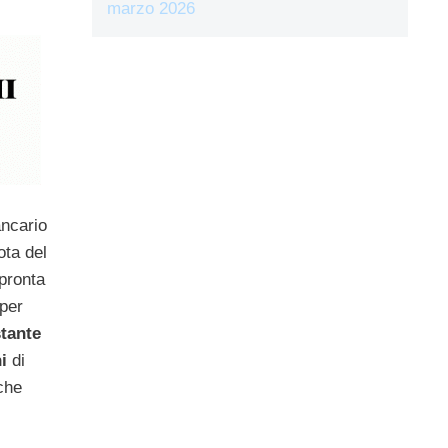
marzo 2026
ancario
ota del
pronta
per
stante
ni
di
che