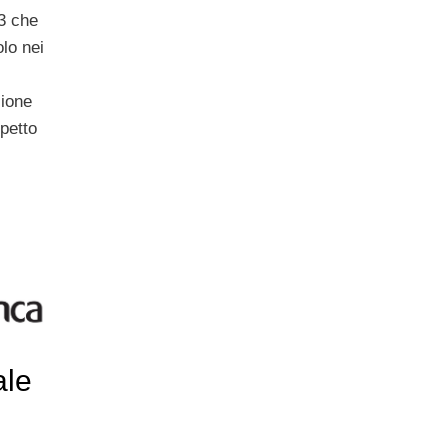
3 che
lo nei
zione
spetto
ale