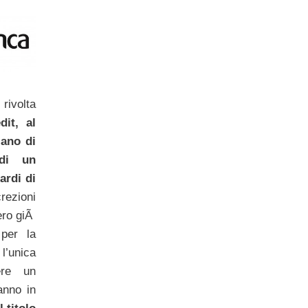
rivolta
dit, al
lano di
di un
ardi di
rezioni
ero giÃ
 per la
l’unica
ere un
anno in