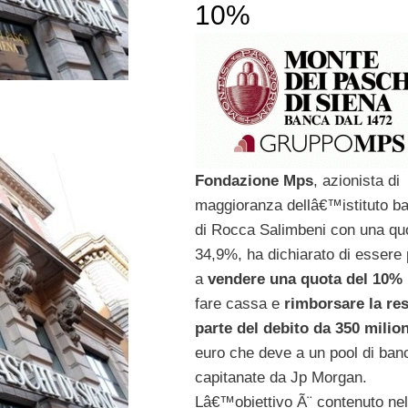
10%
Fondazione Mps
, azionista di
maggioranza dellâ€™istituto b
di Rocca Salimbeni con una qu
34,9%, ha dichiarato di essere 
a
vendere una quota del 10%
fare cassa e
rimborsare la re
parte del debito da 350 milio
euro che deve a un pool di ban
capitanate da Jp Morgan.
Lâ€™obiettivo Ã¨ contenuto nel