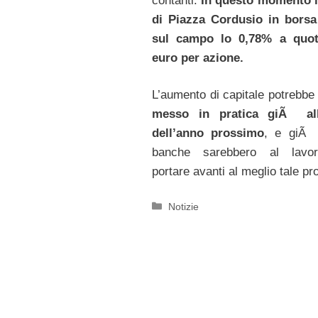
contanti.
In questo momento il
di Piazza Cordusio in borsa
sul campo lo 0,78% a quot
euro per azione.
L’aumento di capitale potrebbe
messo in pratica giÃ all’
dell’anno prossimo
, e giÃ 
banche sarebbero al lavo
portare avanti al meglio tale pr
Categorie
Notizie