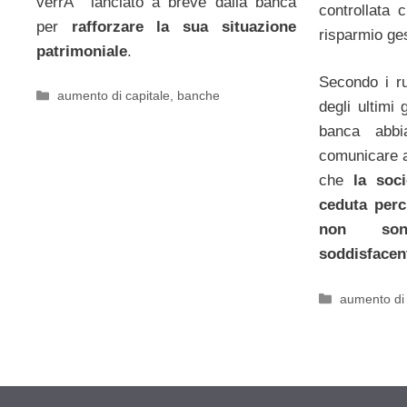
verrÃ lanciato a breve dalla banca
controllata 
per
rafforzare la sua situazione
risparmio ges
patrimoniale
.
Secondo i ru
Categorie
aumento di capitale
,
banche
degli ultimi 
banca abb
comunicare ai
che
la so
ceduta perc
non son
soddisfacen
Categorie
aumento di 