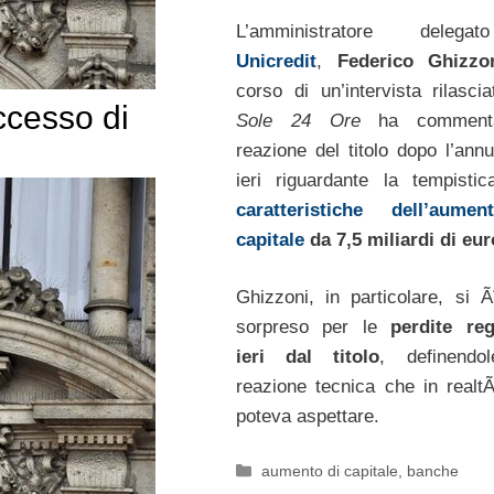
L’amministratore deleg
Unicredit
,
Federico Ghizzo
corso di un’intervista rilasc
ccesso di
Sole 24 Ore
ha commenta
reazione del titolo dopo l’annu
ieri riguardante la tempisti
caratteristiche dell’aume
capitale
da 7,5 miliardi di eur
Ghizzoni, in particolare, si Ã
sorpreso per le
perdite reg
ieri dal titolo
, definendo
reazione tecnica che in realt
poteva aspettare.
Categorie
aumento di capitale
,
banche