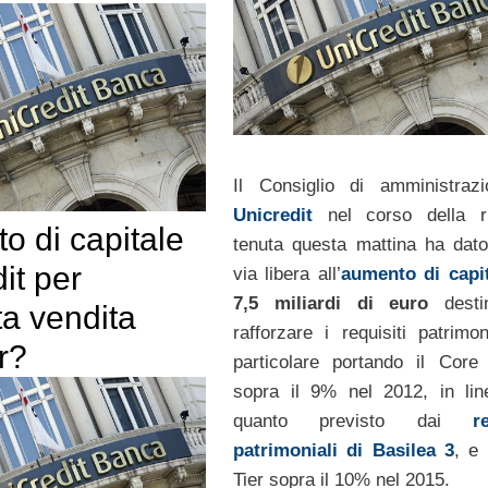
Il Consiglio di amministraz
Unicredit
nel corso della ri
o di capitale
tenuta questa mattina ha dato
it per
via libera all’
aumento di capi
7,5 miliardi di euro
desti
a vendita
rafforzare i requisiti patrimon
r?
particolare portando il Core
sopra il 9% nel 2012, in li
quanto previsto dai
r
patrimoniali di Basilea 3
, e 
Tier sopra il 10% nel 2015.