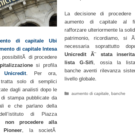
La decisione di procedere
aumento di capitale al f
rafforzare ulteriormente la soli
patrimonio, ricordiamo, si 
ento di capitale Ubi
necessaria soprattutto do
mento di capitale Intesa
Unicredit Ã¨ stata inserita
a possibilitÃ di procedere
lista G-Sifi
, ossia la list
apitalizzazione
si profila
banche aventi rilevanza sist
er
Unicredit
. Per ora,
livello globale.
 tratta solo di semplici
ate dagli analisti dopo le
Categorie
aumento di capitale
,
banche
i di stampa pubblicate da
nali e che parlano della
ell’istituto di Piazza
di
non procedere alla
 Pioneer
, la societÃ