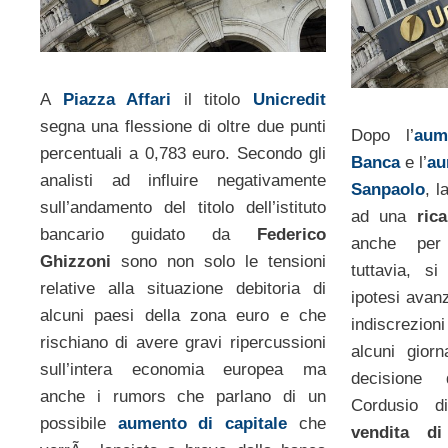
A
Piazza Affari
il titolo
Unicredit
segna una flessione di oltre due punti
Dopo l’
aum
percentuali a 0,783 euro. Secondo gli
Banca
e l’
au
analisti ad influire negativamente
Sanpaolo
, l
sull’andamento del titolo dell’istituto
ad una
ric
bancario guidato da
Federico
anche p
Ghizzoni
sono non solo le tensioni
tuttavia, si
relative alla situazione debitoria di
ipotesi avanz
alcuni paesi della zona euro e che
indiscrezion
rischiano di avere gravi ripercussioni
alcuni gior
sull’intera economia europea ma
decisione d
anche i rumors che parlano di un
Cordusio 
possibile
aumento di capitale
che
vendita di