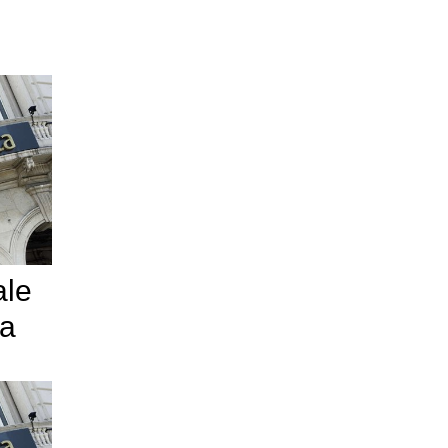
ale
ra