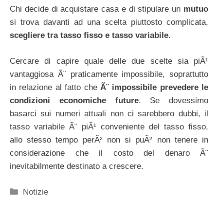
Chi decide di acquistare casa e di stipulare un
mutuo
si trova davanti ad una scelta piuttosto complicata,
scegliere tra tasso fisso e tasso variabile
.
Cercare di capire quale delle due scelte sia piÃ¹
vantaggiosa Ã¨ praticamente impossibile, soprattutto
in relazione al fatto che
Ã¨ impossibile prevedere le
condizioni economiche future
. Se dovessimo
basarci sui numeri attuali non ci sarebbero dubbi, il
tasso variabile Ã¨ piÃ¹ conveniente del tasso fisso,
allo stesso tempo perÃ² non si puÃ² non tenere in
considerazione che il costo del denaro Ã¨
inevitabilmente destinato a crescere.
Categorie
Notizie