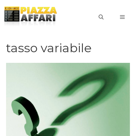
Vai
al
MEN
contenuto
tasso variabile