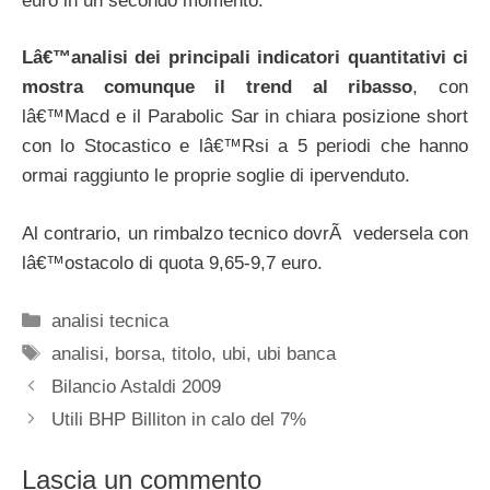
euro in un secondo momento.
Lâ€™analisi dei principali indicatori quantitativi ci
mostra comunque il trend al ribasso
, con
lâ€™Macd e il Parabolic Sar in chiara posizione short
con lo Stocastico e lâ€™Rsi a 5 periodi che hanno
ormai raggiunto le proprie soglie di ipervenduto.
Al contrario, un rimbalzo tecnico dovrÃ vedersela con
lâ€™ostacolo di quota 9,65-9,7 euro.
Categorie
analisi tecnica
Tag
analisi
,
borsa
,
titolo
,
ubi
,
ubi banca
Bilancio Astaldi 2009
Utili BHP Billiton in calo del 7%
Lascia un commento