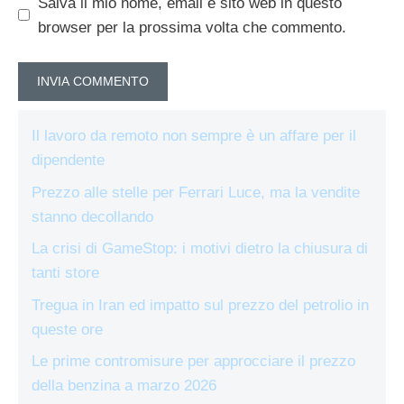
Salva il mio nome, email e sito web in questo
browser per la prossima volta che commento.
Il lavoro da remoto non sempre è un affare per il
dipendente
Prezzo alle stelle per Ferrari Luce, ma la vendite
stanno decollando
La crisi di GameStop: i motivi dietro la chiusura di
tanti store
Tregua in Iran ed impatto sul prezzo del petrolio in
queste ore
Le prime contromisure per approcciare il prezzo
della benzina a marzo 2026